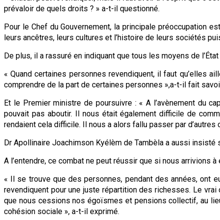
prévaloir de quels droits ? » a-t-il questionné.
Pour le Chef du Gouvernement, la principale préoccupation es
leurs ancêtres, leurs cultures et l’histoire de leurs sociétés puis
De plus, il a rassuré en indiquant que tous les moyens de l’État 
« Quand certaines personnes revendiquent, il faut qu’elles aill
comprendre de la part de certaines personnes »,a-t-il fait savoi
Et le Premier ministre de poursuivre : « A l’avènement du capi
pouvait pas aboutir. Il nous était également difficile de com
rendaient cela difficile. Il nous a alors fallu passer par d’autr
Dr Apollinaire Joachimson Kyélèm de Tambèla a aussi insisté su
A l’entendre, ce combat ne peut réussir que si nous arrivions à é
« Il se trouve que des personnes, pendant des années, ont e
revendiquent pour une juste répartition des richesses. Le vrai 
que nous cessions nos égoïsmes et pensions collectif, au lieu
cohésion sociale », a-t-il exprimé.