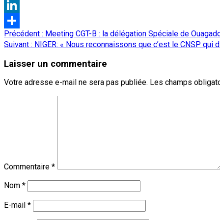
Threads
LinkedIn
Navigation
Précédent :
Meeting CGT-B : la délégation Spéciale de Ouagado
Partager
d’article
Suivant :
NIGER: « Nous reconnaissons que c’est le CNSP qui di
Laisser un commentaire
Votre adresse e-mail ne sera pas publiée.
Les champs obligato
Commentaire
*
Nom
*
E-mail
*