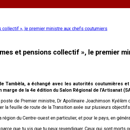
lectif », le premier ministre aux chefs coutumiers
 et pensions collectif », le premier mi
e Tambèla, a échangé avec les autorités coutumières et r
n marge de la 4e édition du Salon Régional de l’Artisanat (S
 poste de Premier ministre, Dr Apollinaire Joachimson Kyélèm d
r la feuille de route de la Transition axée sur plusieurs objectifs
 la région du Centre-ouest en particulier, et pour le pays, en général
t parce que tu vis que tu peux revendiquer. Ceux qui sont morts ou