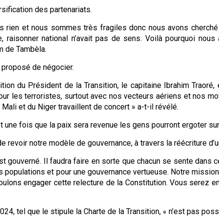
rsification des partenariats.
ien et nous sommes très fragiles donc nous avons cherché d
, raisonner national n’avait pas de sens. Voilà pourquoi nous 
lèm de Tambèla.
nt proposé de négocier.
ion du Président de la Transition, le capitaine Ibrahim Traoré, e
pour les terroristes, surtout avec nos vecteurs aériens et nos
li et du Niger travaillent de concert » a-t-il révélé.
 et une fois que la paix sera revenue les gens pourront ergoter sur 
de revoir notre modèle de gouvernance, à travers la réécriture d’u
est gouverné. Il faudra faire en sorte que chacun se sente dans c
s populations et pour une gouvernance vertueuse. Notre mission e
 voulons engager cette relecture de la Constitution. Vous serez
 2024, tel que le stipule la Charte de la Transition, « n’est pas p