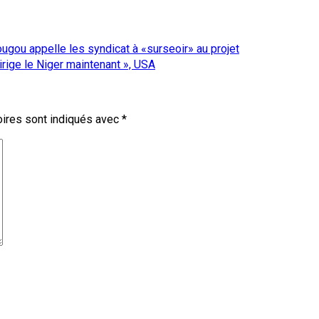
ugou appelle les syndicat à «surseoir» au projet
rige le Niger maintenant », USA
ires sont indiqués avec
*