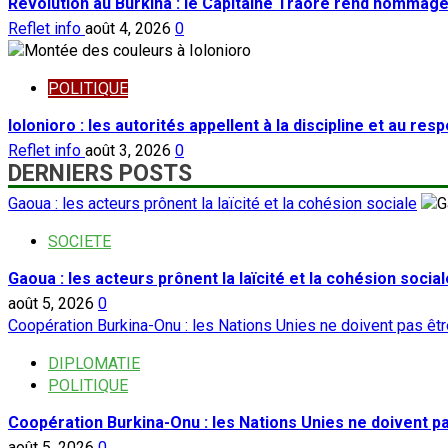
Révolution au Burkina : le Capitaine Traoré rend hommage
Reflet info
août 4, 2026
0
POLITIQUE
Iolonioro : les autorités appellent à la discipline et au res
Reflet info
août 3, 2026
0
DERNIERS POSTS
Gaoua : les acteurs prônent la laïcité et la cohésion sociale
SOCIETE
Gaoua : les acteurs prônent la laïcité et la cohésion social
août 5, 2026
0
Coopération Burkina-Onu : les Nations Unies ne doivent pas ê
DIPLOMATIE
POLITIQUE
Coopération Burkina-Onu : les Nations Unies ne doivent 
août 5, 2026
0