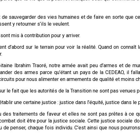
t de sauvegarder des vies humaines et de faire en sorte que ceu
sent y retourner s’ils le veulent.
sont mis à contribution pour y arriver.
ent d’abord sur le terrain pour voir la réalité. Quand on connaît 
r.
taine Ibrahim Traoré, notre armée avait peu d’armes et de muniti
mander des armes parce qu’étant un pays de la CEDEAO, il fallait
es circuits pour nous alimenter en armements de qualité et moins c
r le fait que les autorités de la Transition ne sont pas venues
tablir une certaine justice : justice dans l’équité, justice dans l
u des traitements de faveur et elles ne sont pas prêtes à ce 
combat doit être pour la justice sociale. Cette justice sociale do
 de penser, chaque fois individu. C’est ainsi que nous pourrons