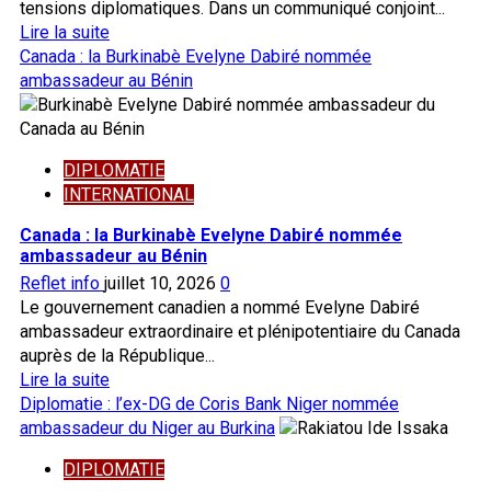
tensions diplomatiques. Dans un communiqué conjoint...
drapeau
En
Lire la suite
burkinabè
savoir
Canada : la Burkinabè Evelyne Dabiré nommée
et
plus
ambassadeur au Bénin
les
sur
clés
Le
des
dialogue
locaux
DIPLOMATIE
reprend
remis
INTERNATIONAL
entre
au
l’Algérie
Canada : la Burkinabè Evelyne Dabiré nommée
ministre
et
ambassadeur au Bénin
Traoré
le
Reflet info
juillet 10, 2026
0
Mali
Le gouvernement canadien a nommé Evelyne Dabiré
après
ambassadeur extraordinaire et plénipotentiaire du Canada
15
auprès de la République...
mois
En
Lire la suite
de
savoir
Diplomatie : l’ex-DG de Coris Bank Niger nommée
crise
plus
ambassadeur du Niger au Burkina
diplomatique
sur
DIPLOMATIE
Canada