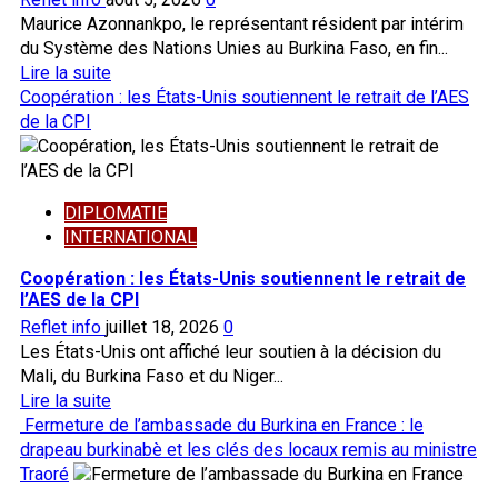
Maurice Azonnankpo, le représentant résident par intérim
du Système des Nations Unies au Burkina Faso, en fin...
En
Lire la suite
savoir
Coopération : les États-Unis soutiennent le retrait de l’AES
plus
de la CPI
sur
Coopération
Burkina-
DIPLOMATIE
Onu
INTERNATIONAL
:
les
Coopération : les États-Unis soutiennent le retrait de
Nations
l’AES de la CPI
Unies
Reflet info
juillet 18, 2026
0
ne
Les États-Unis ont affiché leur soutien à la décision du
doivent
Mali, du Burkina Faso et du Niger...
pas
En
Lire la suite
être
savoir
Fermeture de l’ambassade du Burkina en France : le
instrumentalisées,
plus
drapeau burkinabè et les clés des locaux remis au ministre
Jean
sur
Traoré
Emmanuel
Coopération