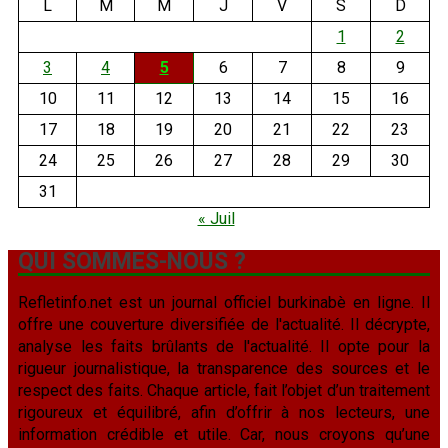
L
M
M
J
V
S
D
1
2
3
4
5
6
7
8
9
10
11
12
13
14
15
16
17
18
19
20
21
22
23
24
25
26
27
28
29
30
31
« Juil
QUI SOMMES-NOUS ?
Refletinfo.net est un journal officiel burkinabè en ligne. Il
offre une couverture diversifiée de l'actualité. Il décrypte,
analyse les faits brûlants de l'actualité. Il opte pour la
rigueur journalistique, la transparence des sources et le
respect des faits. Chaque article, fait l’objet d’un traitement
rigoureux et équilibré, afin d’offrir à nos lecteurs, une
information crédible et utile. Car, nous croyons qu’une