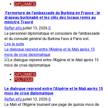
Ouédraogo
DIPLOMATIE
:
les
Fermeture de l’ambassade du Burkina en France : le
États-
drapeau burkinabè et les clés des locaux remis au
Unis
ministre Traoré
soutiennent
Reflet info
juillet 13, 2026
0
le
Le personnel diplomatique et consulaire de l’ambassade
retrait
et du consulat général du Burkina Faso à Paris est...
de
En
Lire la suite
l’AES
savoir
Le dialogue reprend entre l’Algérie et le Mali après 15
de
plus
mois de crise diplomatique
la
sur
CPI
Fermeture
de
DIPLOMATIE
l’ambassade
POLITIQUE
du
Burkina
Le dialogue reprend entre l’Algérie et le Mali après 15
en
mois de crise diplomatique
France
Reflet info
juillet 13, 2026
0
:
Le Mali et l’Algérie tournent une page de quinze mois de
le