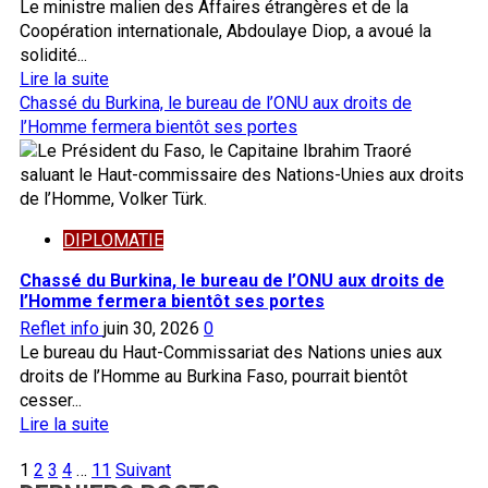
Le ministre malien des Affaires étrangères et de la
le
Coopération internationale, Abdoulaye Diop, a avoué la
territoire
solidité...
En
Lire la suite
savoir
Chassé du Burkina, le bureau de l’ONU aux droits de
plus
l’Homme fermera bientôt ses portes
sur
Mali,
250e
anniversaire
DIPLOMATIE
de
l’indépendance
Chassé du Burkina, le bureau de l’ONU aux droits de
des
l’Homme fermera bientôt ses portes
États-
Reflet info
juin 30, 2026
0
Unis
Le bureau du Haut-Commissariat des Nations unies aux
:
droits de l’Homme au Burkina Faso, pourrait bientôt
ce
cesser...
que
En
Lire la suite
Diop
savoir
a
Pagination
1
2
3
4
…
11
Suivant
plus
dit