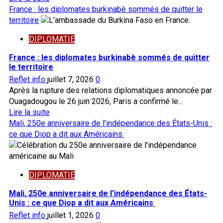
Niger
savoir
France : les diplomates burkinabè sommés de quitter le
au
plus
territoire
Burkina
sur
DIPLOMATIE
Coopération
:
France : les diplomates burkinabè sommés de quitter
l’AES
le territoire
et
Reflet info
juillet 7, 2026
0
la
Après la rupture des relations diplomatiques annoncée par
Russie
Ouagadougou le 26 juin 2026, Paris a confirmé le...
consolident
En
Lire la suite
leur
savoir
Mali, 250e anniversaire de l’indépendance des États-Unis :
partenariat
plus
ce que Diop a dit aux Américains
à
sur
Niamey
France :
les
DIPLOMATIE
diplomates
burkinabè
Mali, 250e anniversaire de l’indépendance des États-
sommés
Unis : ce que Diop a dit aux Américains
de
Reflet info
juillet 1, 2026
0
quitter