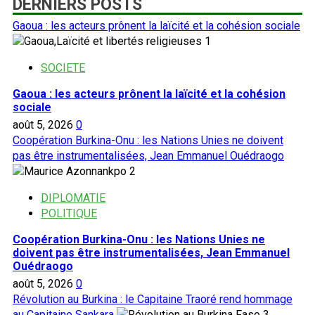
DERNIERS POSTS
des
sur
aux
publications
Chassé
Gaoua : les acteurs prônent la laïcité et la cohésion sociale
Américains
du
1
Burkina,
le
SOCIETE
bureau
Gaoua : les acteurs prônent la laïcité et la cohésion
de
sociale
l’ONU
août 5, 2026
0
aux
Coopération Burkina-Onu : les Nations Unies ne doivent
droits
pas être instrumentalisées, Jean Emmanuel Ouédraogo
de
2
l’Homme
fermera
DIPLOMATIE
bientôt
POLITIQUE
ses
portes
Coopération Burkina-Onu : les Nations Unies ne
doivent pas être instrumentalisées, Jean Emmanuel
Ouédraogo
août 5, 2026
0
Révolution au Burkina : le Capitaine Traoré rend hommage
au Capitaine Sankara
3