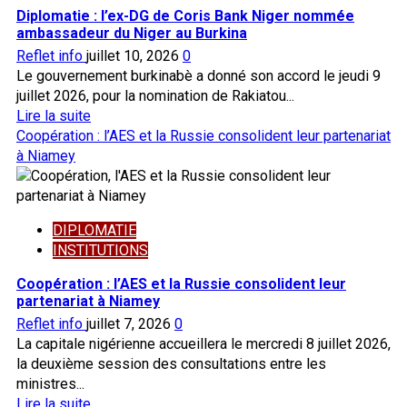
:
Diplomatie : l’ex-DG de Coris Bank Niger nommée
la
ambassadeur du Niger au Burkina
Burkinabè
Reflet info
juillet 10, 2026
0
Evelyne
Le gouvernement burkinabè a donné son accord le jeudi 9
Dabiré
juillet 2026, pour la nomination de Rakiatou...
nommée
En
Lire la suite
ambassadeur
savoir
Coopération : l’AES et la Russie consolident leur partenariat
au
plus
à Niamey
Bénin
sur
Diplomatie
:
DIPLOMATIE
l’ex-
INSTITUTIONS
DG
de
Coopération : l’AES et la Russie consolident leur
Coris
partenariat à Niamey
Bank
Reflet info
juillet 7, 2026
0
Niger
La capitale nigérienne accueillera le mercredi 8 juillet 2026,
nommée
la deuxième session des consultations entre les
ambassadeur
ministres...
du
En
Lire la suite