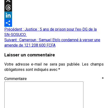
X
Threads
LinkedIn
Navigation
Précédent :
Justice : 5 ans de prison pour l’ex-DG de la
Partager
d’article
SN-SOSUCO
Suivant :
Cameroun : Samuel Eto’o condamné à verser une
amende de 121 208 600 FCFA
Laisser un commentaire
Votre adresse e-mail ne sera pas publiée.
Les champs
obligatoires sont indiqués avec
*
Commentaire
*