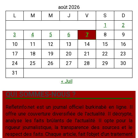
août 2026
L
M
M
J
V
S
D
1
2
3
4
5
6
7
8
9
10
11
12
13
14
15
16
17
18
19
20
21
22
23
24
25
26
27
28
29
30
31
« Juil
QUI SOMMES-NOUS ?
Refletinfo.net est un journal officiel burkinabè en ligne. Il
offre une couverture diversifiée de l'actualité. Il décrypte,
analyse les faits brûlants de l'actualité. Il opte pour la
rigueur journalistique, la transparence des sources et le
respect des faits. Chaque article, fait l’objet d’un traitement