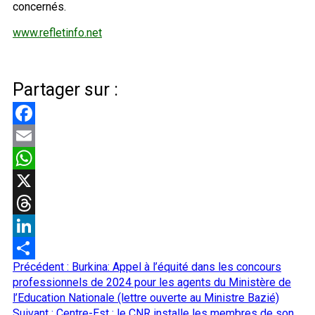
concernés.
www.refletinfo.net
Partager sur :
Facebook
Email
WhatsApp
X
Threads
LinkedIn
Navigation
Précédent :
Burkina: Appel à l’équité dans les concours
Partager
d’article
professionnels de 2024 pour les agents du Ministère de
l’Education Nationale (lettre ouverte au Ministre Bazié)
Suivant :
Centre-Est : le CNR installe les membres de son