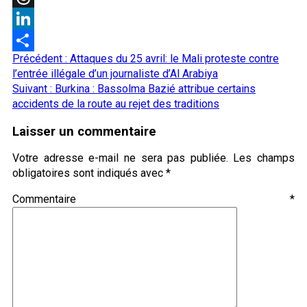
Threads
LinkedIn
Navigation
Précédent :
Attaques du 25 avril: le Mali proteste contre
Partager
d’article
l’entrée illégale d’un journaliste d’Al Arabiya
Suivant :
Burkina : Bassolma Bazié attribue certains
accidents de la route au rejet des traditions
Laisser un commentaire
Votre adresse e-mail ne sera pas publiée.
Les champs
obligatoires sont indiqués avec
*
Commentaire
*