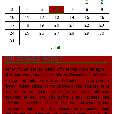
1
2
3
4
5
6
7
8
9
10
11
12
13
14
15
16
17
18
19
20
21
22
23
24
25
26
27
28
29
30
31
« Juil
QUI SOMMES-NOUS ?
Refletinfo.net est un journal officiel burkinabè en ligne. Il
offre une couverture diversifiée de l'actualité. Il décrypte,
analyse les faits brûlants de l'actualité. Il opte pour la
rigueur journalistique, la transparence des sources et le
respect des faits. Chaque article, fait l’objet d’un traitement
rigoureux et équilibré, afin d’offrir à nos lecteurs, une
information crédible et utile. Car, nous croyons qu’une
information fiable, fruit d’un journalisme de qualité, peut