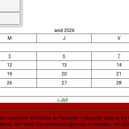
août 2026
M
J
V
5
6
7
12
13
14
19
20
21
26
27
28
« Juil
une couverture diversifiée de l'actualité. Il décrypte, analyse les f
cle, fait l’objet d’un traitement rigoureux et équilibré, afin d’of