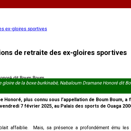
des ex-gloires sportives
ions de retraite des ex-gloires sportives
e gloire de la boxe burkinabè, Nabaloum Dramane Honoré dit 
e Honoré, plus connu sous l’appellation de Boum Boum, a fa
le vendredi 7 février 2025, au Palais des sports de Ouaga 2
lait affaiblie. Mais, sa présence a profondément ému les a