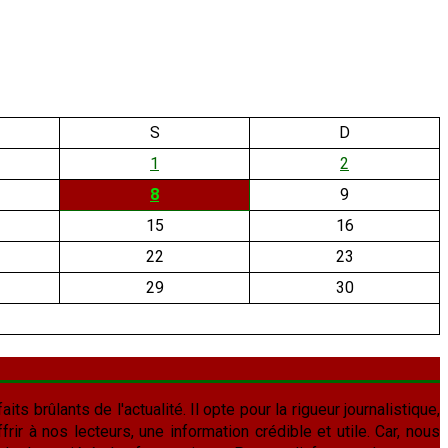
S
D
1
2
8
9
15
16
22
23
29
30
aits brûlants de l'actualité. Il opte pour la rigueur journalistique,
frir à nos lecteurs, une information crédible et utile. Car, nous