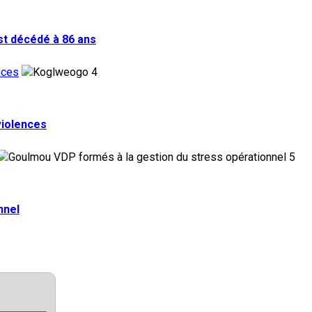
st décédé à 86 ans
nces
4
violences
5
nnel