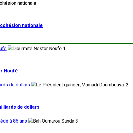
a cohésion nationale
ufé
1
or Noufé
ards de dollars
2
lliards de dollars
cédé à 86 ans
3