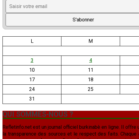
L
M
3
4
10
11
17
18
24
25
31
QUI SOMMES-NOUS ?
Refletinfo.net est un journal officiel burkinabè en ligne. Il offre 
la transparence des sources et le respect des faits. Chaque arti