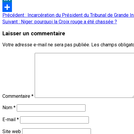
LinkedIn
Navigation
Précédent :
Incarcération du Président du Tribunal de Grande 
Partager
d’article
Suivant :
Niger: pourquoi la Croix rouge a été chassée ?
Laisser un commentaire
Votre adresse e-mail ne sera pas publiée.
Les champs obligato
Commentaire
*
Nom
*
E-mail
*
Site web