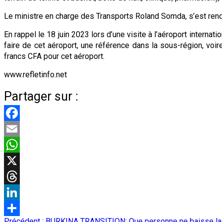
Le ministre en charge des Transports Roland Somda, s’est rendu
En rappel le 18 juin 2023 lors d’une visite à l’aéroport intern
faire de cet aéroport, une référence dans la sous-région, vo
francs CFA pour cet aéroport.
www.refletinfo.net
Partager sur :
Facebook
Email
WhatsApp
X
Threads
LinkedIn
Navigation
Précédent :
BURKINA TRANSITION: Que personne ne baisse la tê