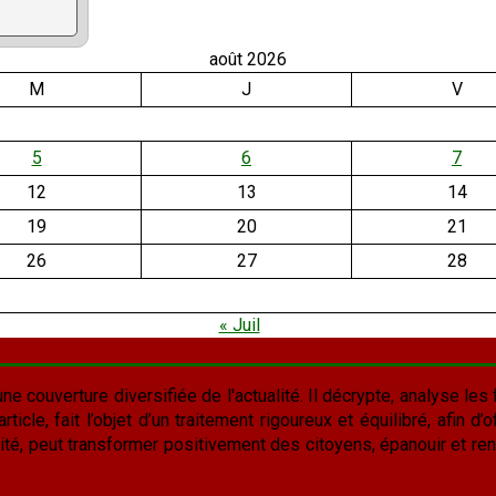
août 2026
M
J
V
5
6
7
12
13
14
19
20
21
26
27
28
« Juil
une couverture diversifiée de l'actualité. Il décrypte, analyse les f
cle, fait l’objet d’un traitement rigoureux et équilibré, afin d’of
lité, peut transformer positivement des citoyens, épanouir et rend