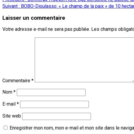
Partager
d’article
Suivant :
BOBO-Dioulasso: « Le champ de la paix » de 10 hec
Laisser un commentaire
Votre adresse e-mail ne sera pas publiée.
Les champs obligato
Commentaire
*
Nom
*
E-mail
*
Site web
Enregistrer mon nom, mon e-mail et mon site dans le navig