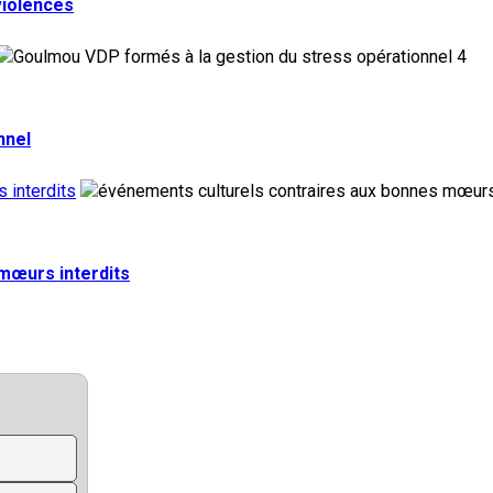
violences
4
nnel
 interdits
 mœurs interdits