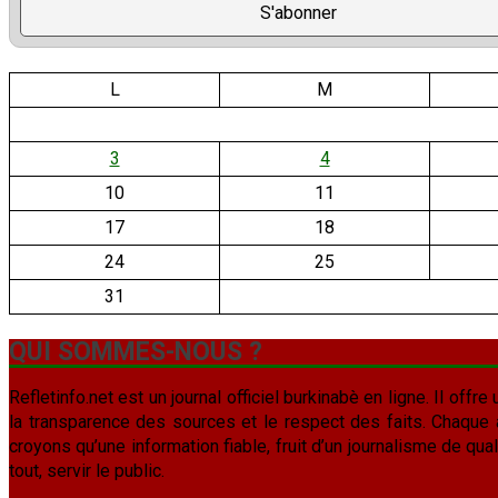
L
M
3
4
10
11
17
18
24
25
31
QUI SOMMES-NOUS ?
Refletinfo.net est un journal officiel burkinabè en ligne. Il offre 
la transparence des sources et le respect des faits. Chaque arti
croyons qu’une information fiable, fruit d’un journalisme de qua
tout, servir le public.