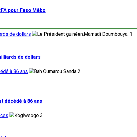
FCFA pour Faso Mêbo
ards de dollars
1
lliards de dollars
cédé à 86 ans
2
st décédé à 86 ans
nces
3