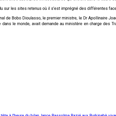
 sur les sites retenus où il s’est imprégné des différentes face
ational de Bobo Dioulasso, le premier ministre, le Dr Apollinair
ire dans le monde, avait demande au ministère en charge des Tra
te à l’heure du bilan, lance Bassolma Bazié aux Burkinabè viva