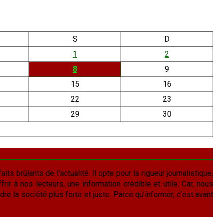
S
D
1
2
8
9
15
16
22
23
29
30
aits brûlants de l'actualité. Il opte pour la rigueur journalistique,
frir à nos lecteurs, une information crédible et utile. Car, nous
re la société plus forte et juste. Parce qu’informer, c’est avant