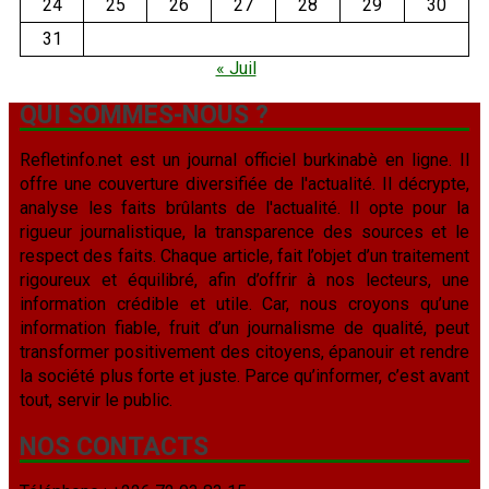
24
25
26
27
28
29
30
31
« Juil
QUI SOMMES-NOUS ?
Refletinfo.net est un journal officiel burkinabè en ligne. Il
offre une couverture diversifiée de l'actualité. Il décrypte,
analyse les faits brûlants de l'actualité. Il opte pour la
rigueur journalistique, la transparence des sources et le
respect des faits. Chaque article, fait l’objet d’un traitement
rigoureux et équilibré, afin d’offrir à nos lecteurs, une
information crédible et utile. Car, nous croyons qu’une
information fiable, fruit d’un journalisme de qualité, peut
transformer positivement des citoyens, épanouir et rendre
la société plus forte et juste. Parce qu’informer, c’est avant
tout, servir le public.
NOS CONTACTS