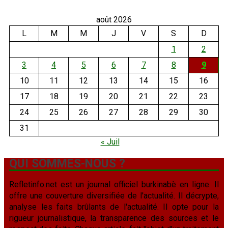
août 2026
L
M
M
J
V
S
D
1
2
3
4
5
6
7
8
9
10
11
12
13
14
15
16
17
18
19
20
21
22
23
24
25
26
27
28
29
30
31
« Juil
QUI SOMMES-NOUS ?
Refletinfo.net est un journal officiel burkinabè en ligne. Il
offre une couverture diversifiée de l'actualité. Il décrypte,
analyse les faits brûlants de l'actualité. Il opte pour la
rigueur journalistique, la transparence des sources et le