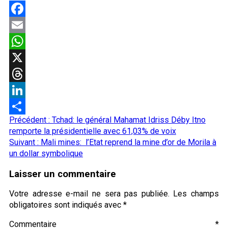
Facebook
Email
WhatsApp
X
Threads
LinkedIn
Navigation
Précédent :
Tchad: le général Mahamat Idriss Déby Itno
Partager
d’article
remporte la présidentielle avec 61,03% de voix
Suivant :
Mali mines: l’Etat reprend la mine d’or de Morila à
un dollar symbolique
Laisser un commentaire
Votre adresse e-mail ne sera pas publiée.
Les champs
obligatoires sont indiqués avec
*
Commentaire
*