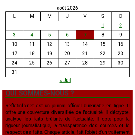
août 2026
L
M
M
J
V
S
D
1
2
3
4
5
6
7
8
9
10
11
12
13
14
15
16
17
18
19
20
21
22
23
24
25
26
27
28
29
30
31
« Juil
QUI SOMMES-NOUS ?
Refletinfo.net est un journal officiel burkinabè en ligne. Il
offre une couverture diversifiée de l'actualité. Il décrypte,
analyse les faits brûlants de l'actualité. Il opte pour la
rigueur journalistique, la transparence des sources et le
respect des faits. Chaque article, fait l’objet d’un traitement