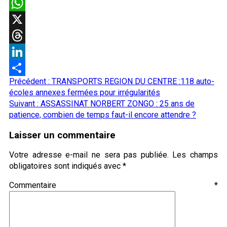
Email
WhatsApp
X
Threads
LinkedIn
Navigation
Précédent :
TRANSPORTS REGION DU CENTRE :118 auto-
Partager
d’article
écoles annexes fermées pour irrégularités
Suivant :
ASSASSINAT NORBERT ZONGO : 25 ans de
patience, combien de temps faut-il encore attendre ?
Laisser un commentaire
Votre adresse e-mail ne sera pas publiée.
Les champs
obligatoires sont indiqués avec
*
Commentaire
*