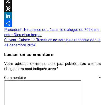
WhatsApp
X
Threads
LinkedIn
Navigation
Précédent :
Naissance de Jésus : le dialogue de 2024 ans
Partager
d’article
entre Dieu et un berger
Suivant :
Guinée : la Transition ne sera plus reconnue dès le
31 décembre 2024
Laisser un commentaire
Votre adresse e-mail ne sera pas publiée.
Les champs
obligatoires sont indiqués avec
*
Commentaire
*