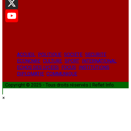
Facebook
X
YouTube
ACCUEIL
POLITIQUE
SOCIETE
SECURITE
ECONOMIE
CULTURE
SPORT
INTERNATIONAL
ECHOS DES LYCEES
FOCUS
INSTITUTIONS
DIPLOMATIE
COMMUNIQUE
Copyright © 2025 - Tous droits réservés | Reflet Info.
×