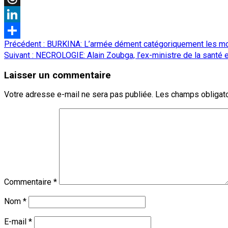
Threads
LinkedIn
Navigation
Précédent :
BURKINA: L’armée dément catégoriquement les mou
Partager
d’article
Suivant :
NECROLOGIE: Alain Zoubga, l’ex-ministre de la santé et
Laisser un commentaire
Votre adresse e-mail ne sera pas publiée.
Les champs obligato
Commentaire
*
Nom
*
E-mail
*