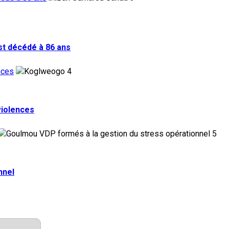
st décédé à 86 ans
nces
4
violences
5
nnel