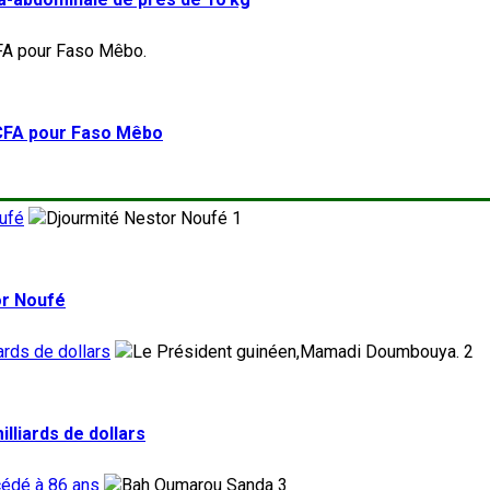
FCFA pour Faso Mêbo
ufé
1
or Noufé
ards de dollars
2
lliards de dollars
cédé à 86 ans
3