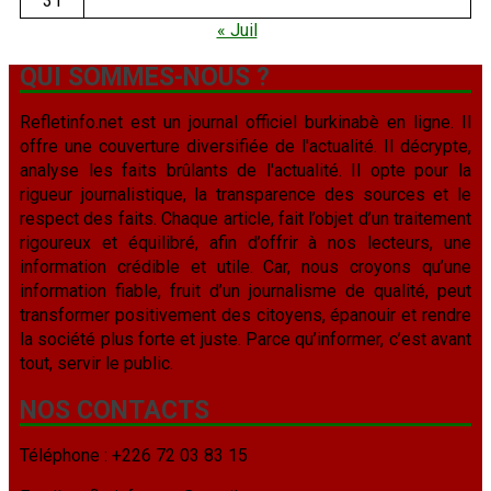
31
« Juil
QUI SOMMES-NOUS ?
Refletinfo.net est un journal officiel burkinabè en ligne. Il
offre une couverture diversifiée de l'actualité. Il décrypte,
analyse les faits brûlants de l'actualité. Il opte pour la
rigueur journalistique, la transparence des sources et le
respect des faits. Chaque article, fait l’objet d’un traitement
rigoureux et équilibré, afin d’offrir à nos lecteurs, une
information crédible et utile. Car, nous croyons qu’une
information fiable, fruit d’un journalisme de qualité, peut
transformer positivement des citoyens, épanouir et rendre
la société plus forte et juste. Parce qu’informer, c’est avant
tout, servir le public.
NOS CONTACTS
Téléphone : +226 72 03 83 15