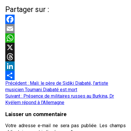
Partager sur :
Facebook
Email
WhatsApp
X
Threads
LinkedIn
Navigation
Précédent :
Mali: le père de Sidiki Diabaté, l’artiste
Partager
d’article
musicien Toumani Diabaté est mort
Suivant :
Présence de militaires russes au Burkina, Dr
Kyélem répond à l’Allemagne
Laisser un commentaire
Votre adresse e-mail ne sera pas publiée.
Les champs