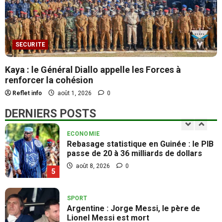
POLITIQUE
Aéroport de Bobo-Dioulasso : le taux
d’exécution est de 17,23 %
août 9, 2026
0
3
SECURITE
Kaya : le Général Diallo appelle les Forces à
SOCIETE
renforcer la cohésion
GIP-PNVB : le personnel rend hommage
à Djourmité Nestor Noufé
Reflet info
août 1, 2026
0
août 8, 2026
0
4
DERNIERS POSTS
ECONOMIE
Rebasage statistique en Guinée : le PIB
passe de 20 à 36 milliards de dollars
août 8, 2026
0
5
SPORT
Argentine : Jorge Messi, le père de
Lionel Messi est mort