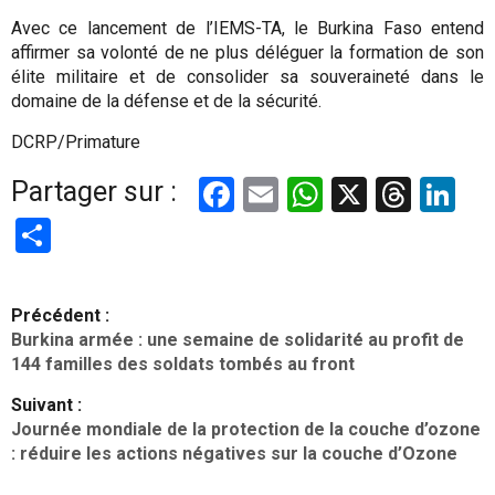
Avec ce lancement de l’IEMS-TA, le Burkina Faso entend
affirmer sa volonté de ne plus déléguer la formation de son
élite militaire et de consolider sa souveraineté dans le
domaine de la défense et de la sécurité.
DCRP/Primature
Facebook
Email
WhatsApp
X
Thre
Li
Partager sur :
Partager
N
Précédent :
a
Burkina armée : une semaine de solidarité au profit de
v
144 familles des soldats tombés au front
i
Suivant :
g
Journée mondiale de la protection de la couche d’ozone
: réduire les actions négatives sur la couche d’Ozone
a