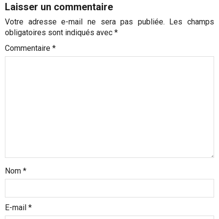
t
Laisser un commentaire
i
Votre adresse e-mail ne sera pas publiée.
Les champs
o
obligatoires sont indiqués avec
*
n
Commentaire
*
d
’
a
r
t
i
c
l
Nom
*
e
E-mail
*