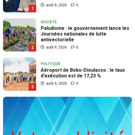
août 9, 2026
0
1
SOCIETE
Paludisme : le gouvernement lance les
Journées nationales de lutte
antivectorielle
août 9, 2026
0
2
POLITIQUE
Aéroport de Bobo-Dioulasso : le taux
d’exécution est de 17,23 %
août 9, 2026
0
3
SOCIETE
GIP-PNVB : le personnel rend hommage
à Djourmité Nestor Noufé
août 8, 2026
0
4