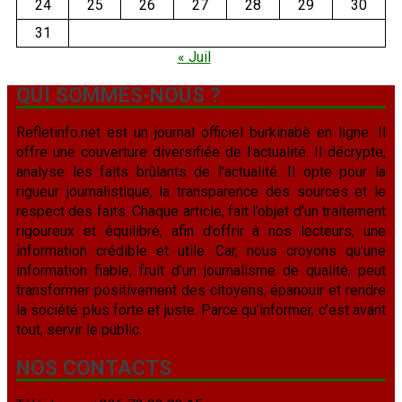
24
25
26
27
28
29
30
31
« Juil
QUI SOMMES-NOUS ?
Refletinfo.net est un journal officiel burkinabè en ligne. Il
offre une couverture diversifiée de l'actualité. Il décrypte,
analyse les faits brûlants de l'actualité. Il opte pour la
rigueur journalistique, la transparence des sources et le
respect des faits. Chaque article, fait l’objet d’un traitement
rigoureux et équilibré, afin d’offrir à nos lecteurs, une
information crédible et utile. Car, nous croyons qu’une
information fiable, fruit d’un journalisme de qualité, peut
transformer positivement des citoyens, épanouir et rendre
la société plus forte et juste. Parce qu’informer, c’est avant
tout, servir le public.
NOS CONTACTS