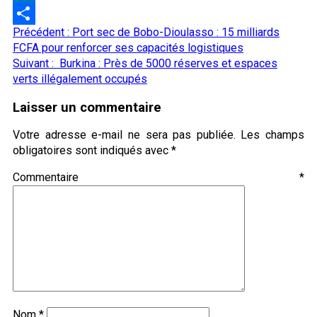
LinkedIn
Navigation
Précédent :
‎Port sec de Bobo-Dioulasso : 15 milliards
Partager
d’article
FCFA pour renforcer ses capacités logistiques
Suivant :
Burkina : Près de 5000 réserves et espaces
verts illégalement occupés
Laisser un commentaire
Votre adresse e-mail ne sera pas publiée.
Les champs
obligatoires sont indiqués avec
*
Commentaire
*
Nom
*