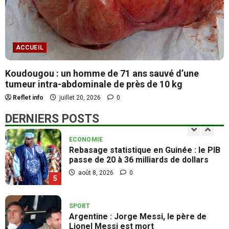
POLITIQUE
Aéroport de Bobo-Dioulasso : le taux
d’exécution est de 17,23 %
août 9, 2026
0
3
ACCUEIL
Koudougou : un homme de 71 ans sauvé d’une
SOCIETE
tumeur intra-abdominale de près de 10 kg
GIP-PNVB : le personnel rend hommage
à Djourmité Nestor Noufé
Reflet info
juillet 20, 2026
0
août 8, 2026
0
4
DERNIERS POSTS
ECONOMIE
Rebasage statistique en Guinée : le PIB
passe de 20 à 36 milliards de dollars
août 8, 2026
0
5
SPORT
Argentine : Jorge Messi, le père de
Lionel Messi est mort