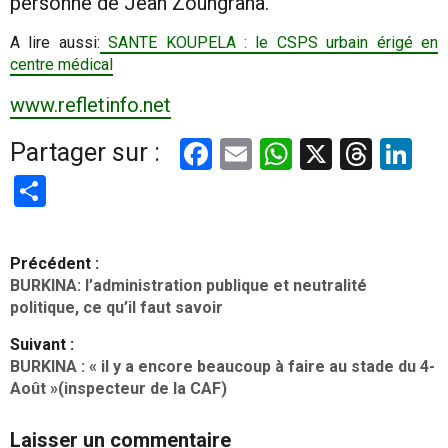
personne de Jean Zoungrana.
A lire aussi:
SANTE KOUPELA : le CSPS urbain érigé en
centre médical
www.refletinfo.net
Facebook
Email
WhatsApp
X
Thre
Li
Partager sur :
Partager
N
Précédent :
a
BURKINA: l’administration publique et neutralité
v
politique, ce qu’il faut savoir
i
Suivant :
g
BURKINA : « il y a encore beaucoup à faire au stade du 4-
Août »(inspecteur de la CAF)
a
t
Laisser un commentaire