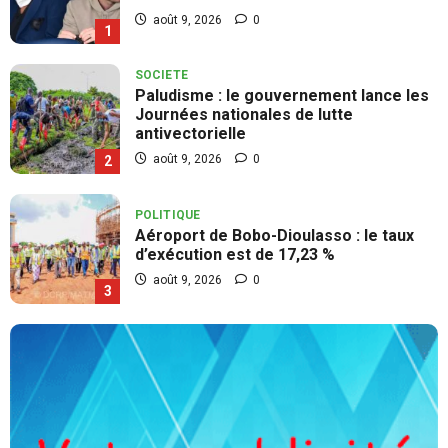
août 9, 2026
0
1
SOCIETE
Paludisme : le gouvernement lance les
Journées nationales de lutte
antivectorielle
août 9, 2026
0
2
POLITIQUE
Aéroport de Bobo-Dioulasso : le taux
d’exécution est de 17,23 %
août 9, 2026
0
3
SOCIETE
GIP-PNVB : le personnel rend hommage
à Djourmité Nestor Noufé
août 8, 2026
0
4