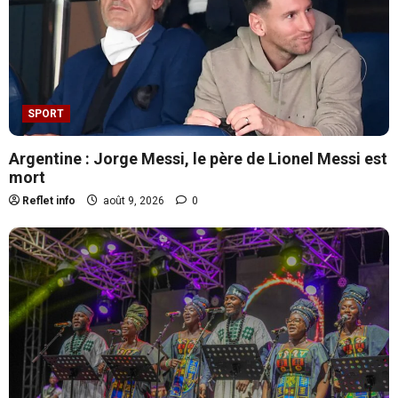
SOCIETE
SPORT
Paludisme : le gouvernement lance les
Journées nationales de lutte
Argentine : Jorge Messi, le père de Lionel Messi est
antivectorielle
mort
août 9, 2026
0
2
Reflet info
août 9, 2026
0
POLITIQUE
Aéroport de Bobo-Dioulasso : le taux
d’exécution est de 17,23 %
août 9, 2026
0
3
SOCIETE
GIP-PNVB : le personnel rend hommage
à Djourmité Nestor Noufé