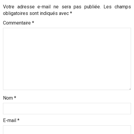
i
Votre adresse e-mail ne sera pas publiée.
Les champs
o
obligatoires sont indiqués avec
*
n
Commentaire
*
d
’
a
r
t
i
c
l
Nom
*
e
E-mail
*