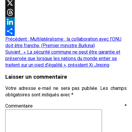
WhatsApp
X
Threads
LinkedIn
Navigation
Précédent :
Multilatéralisme : la collaboration avec l’ONU
Partager
d’article
doit être franche, (Premier ministre Burkina)
Suivant :
« La sécurité commune ne peut être garantie et
préservée que lorsque les nations du monde entier se
traitent sur un pied d’égalité », président Xi Jinping
Laisser un commentaire
Votre adresse e-mail ne sera pas publiée.
Les champs
obligatoires sont indiqués avec
*
Commentaire
*