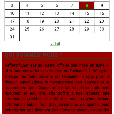
3
4
5
6
7
8
9
10
11
12
13
14
15
16
17
18
19
20
21
22
23
24
25
26
27
28
29
30
31
« Juil
QUI SOMMES-NOUS ?
Refletinfo.net est un journal officiel burkinabè en ligne. Il
offre une couverture diversifiée de l'actualité. Il décrypte,
analyse les faits brûlants de l'actualité. Il opte pour la
rigueur journalistique, la transparence des sources et le
respect des faits. Chaque article, fait l’objet d’un traitement
rigoureux et équilibré, afin d’offrir à nos lecteurs, une
information crédible et utile. Car, nous croyons qu’une
information fiable, fruit d’un journalisme de qualité, peut
transformer positivement des citoyens, épanouir et rendre