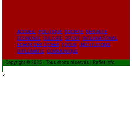
YouTube
ACCUEIL
POLITIQUE
SOCIETE
SECURITE
ECONOMIE
CULTURE
SPORT
INTERNATIONAL
ECHOS DES LYCEES
FOCUS
INSTITUTIONS
DIPLOMATIE
COMMUNIQUE
Copyright © 2025 - Tous droits réservés | Reflet Info.
×