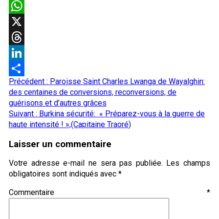
Email
WhatsApp
X
Threads
LinkedIn
Navigation
Précédent :
Paroisse Saint Charles Lwanga de Wayalghin:
Partager
d’article
des centaines de conversions, reconversions, de
guérisons et d’autres grâces
Suivant :
Burkina sécurité: « Préparez-vous à la guerre de
haute intensité ! »,(Capitaine Traoré)
Laisser un commentaire
Votre adresse e-mail ne sera pas publiée.
Les champs
obligatoires sont indiqués avec
*
Commentaire
*