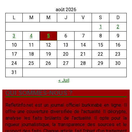
août 2026
L
M
M
J
V
S
D
1
2
3
4
5
6
7
8
9
10
11
12
13
14
15
16
17
18
19
20
21
22
23
24
25
26
27
28
29
30
31
« Juil
QUI SOMMES-NOUS ?
Refletinfo.net est un journal officiel burkinabè en ligne. Il
offre une couverture diversifiée de l'actualité. Il décrypte,
analyse les faits brûlants de l'actualité. Il opte pour la
rigueur journalistique, la transparence des sources et le
respect des faits. Chaque article, fait l’objet d’un traitement