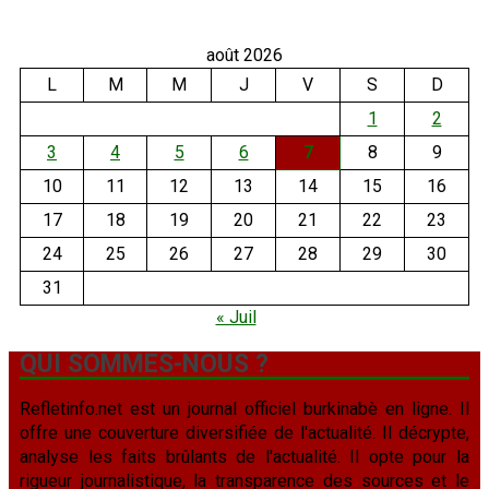
août 2026
L
M
M
J
V
S
D
1
2
3
4
5
6
7
8
9
10
11
12
13
14
15
16
17
18
19
20
21
22
23
24
25
26
27
28
29
30
31
« Juil
QUI SOMMES-NOUS ?
Refletinfo.net est un journal officiel burkinabè en ligne. Il
offre une couverture diversifiée de l'actualité. Il décrypte,
analyse les faits brûlants de l'actualité. Il opte pour la
rigueur journalistique, la transparence des sources et le