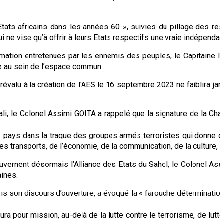
ts africains dans les années 60 », suivies du pillage des res
i ne vise qu’à offrir à leurs Etats respectifs une vraie indépen
rmation entretenues par les ennemis des peuples, le Capitaine I
ise au sein de l’espace commun.
alu à la création de l’AES le 16 septembre 2023 ne faiblira jamai
, le Colonel Assimi GOÏTA a rappelé que la signature de la Char
s pays dans la traque des groupes armés terroristes qui donne 
s transports, de l’économie, de la communication, de la culture, 
gouvernent désormais l’Alliance des Etats du Sahel, le Colonel A
ines.
ns son discours d’ouverture, a évoqué la « farouche détermination
aura pour mission, au-delà de la lutte contre le terrorisme, de lut