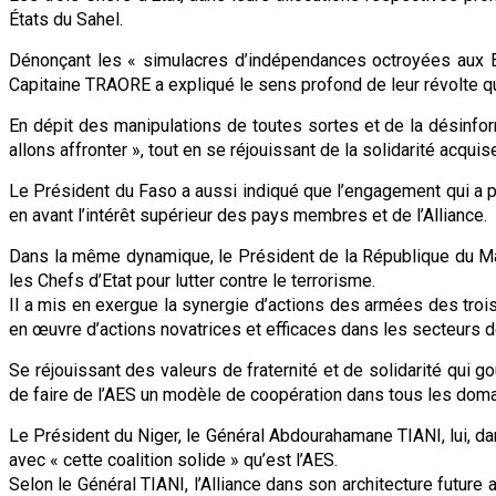
États du Sahel.
Dénonçant les « simulacres d’indépendances octroyées aux Eta
Capitaine TRAORE a expliqué le sens profond de leur révolte qu
En dépit des manipulations de toutes sortes et de la désinfo
allons affronter », tout en se réjouissant de la solidarité acqu
Le Président du Faso a aussi indiqué que l’engagement qui a prév
en avant l’intérêt supérieur des pays membres et de l’Alliance.
Dans la même dynamique, le Président de la République du Mali
les Chefs d’Etat pour lutter contre le terrorisme.
Il a mis en exergue la synergie d’actions des armées des troi
en œuvre d’actions novatrices et efficaces dans les secteurs de
Se réjouissant des valeurs de fraternité et de solidarité qui 
de faire de l’AES un modèle de coopération dans tous les doma
Le Président du Niger, le Général Abdourahamane TIANI, lui, da
avec « cette coalition solide » qu’est l’AES.
Selon le Général TIANI, l’Alliance dans son architecture future 