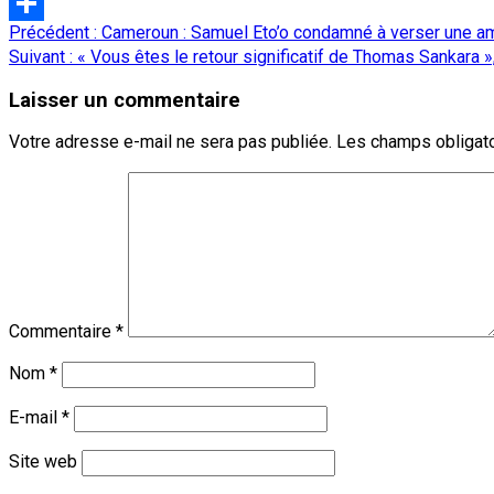
LinkedIn
Navigation
Précédent :
Cameroun : Samuel Eto’o condamné à verser une 
Partager
d’article
Suivant :
« Vous êtes le retour significatif de Thomas Sankara »,
Laisser un commentaire
Votre adresse e-mail ne sera pas publiée.
Les champs obligato
Commentaire
*
Nom
*
E-mail
*
Site web