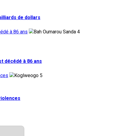
lliards de dollars
cédé à 86 ans
4
st décédé à 86 ans
nces
5
violences