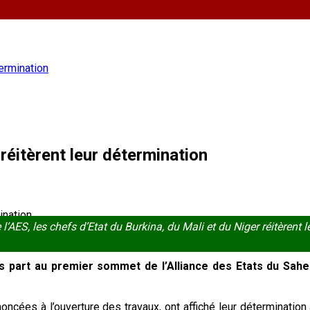
termination
 réitèrent leur détermination
l’AES, les chefs d’Etat du Burkina, du Mali et du Niger réitèrent 
s part au premier sommet de l’Alliance des Etats du Sahel
oncées à l’ouverture des travaux, ont affiché leur détermination à