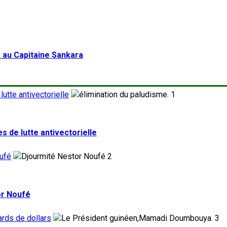
 au Capitaine Sankara
utte antivectorielle
1
 de lutte antivectorielle
ufé
2
or Noufé
ards de dollars
3