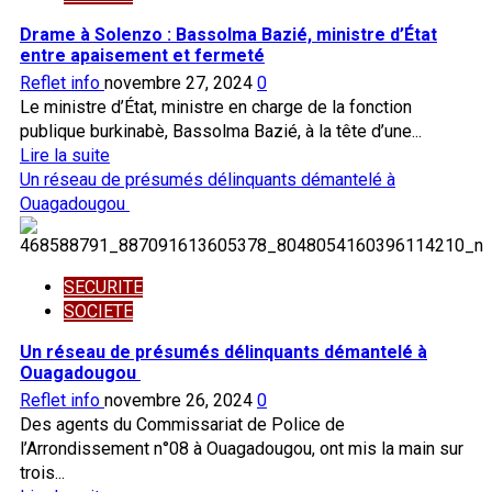
Experts
Drame à Solenzo : Bassolma Bazié, ministre d’État
Agréés
entre apaisement et fermeté
:
Reflet info
novembre 27, 2024
0
mobiliser
Le ministre d’État, ministre en charge de la fonction
l’expertise
publique burkinabè, Bassolma Bazié, à la tête d’une...
nationale
En
Lire la suite
pour
savoir
Un réseau de présumés délinquants démantelé à
un
plus
Ouagadougou
développement
sur
endogène
Drame
du
à
SECURITE
Burkina
Solenzo
SOCIETE
:
Bassolma
Un réseau de présumés délinquants démantelé à
Bazié,
Ouagadougou
ministre
Reflet info
novembre 26, 2024
0
d’État
Des agents du Commissariat de Police de
entre
l’Arrondissement n°08 à Ouagadougou, ont mis la main sur
apaisement
trois...