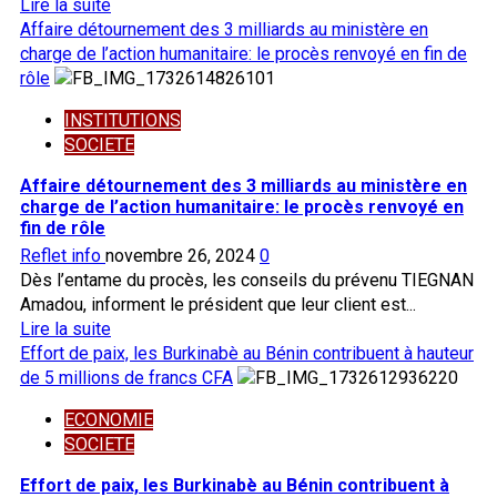
et
En
Lire la suite
fermeté
savoir
Affaire détournement des 3 milliards au ministère en
plus
charge de l’action humanitaire: le procès renvoyé en fin de
sur
rôle
Un
INSTITUTIONS
réseau
SOCIETE
de
présumés
Affaire détournement des 3 milliards au ministère en
délinquants
charge de l’action humanitaire: le procès renvoyé en
démantelé
fin de rôle
à
Reflet info
novembre 26, 2024
0
Ouagadougou
Dès l’entame du procès, les conseils du prévenu TIEGNAN
Amadou, informent le président que leur client est...
En
Lire la suite
savoir
Effort de paix, les Burkinabè au Bénin contribuent à hauteur
plus
de 5 millions de francs CFA
sur
ECONOMIE
Affaire
SOCIETE
détournement
des
Effort de paix, les Burkinabè au Bénin contribuent à