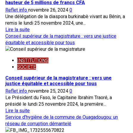
3
hauteur de 5 millions de francs CFA
milliards
Reflet info
novembre 26, 2024
0
au
Une délégation de la diaspora burkinabè vivant au Bénin, a
ministère
remis le lundi 25 novembre 2024, une...
en
En
Lire la suite
charge
savoir
Conseil supérieur de la magistrature : vers une justice
de
plus
équitable et accessible pour tous
l’action
sur
humanitaire:
Effort
le
INSTITUTIONS
de
procès
SOCIETE
paix,
renvoyé
les
Conseil supérieur de la magistrature : vers une
en
Burkinabè
justice équitable et accessible pour tous
fin
au
Reflet info
novembre 25, 2024
0
de
Bénin
Le Président du Faso, le Capitaine Ibrahim Traoré, a
rôle
contribuent
présidé le lundi 25 novembre 2024, la première...
à
En
Lire la suite
hauteur
savoir
Service d’hygiène de la commune de Ouagadougou: un
de
plus
réseau de corruption démantelé
5
sur