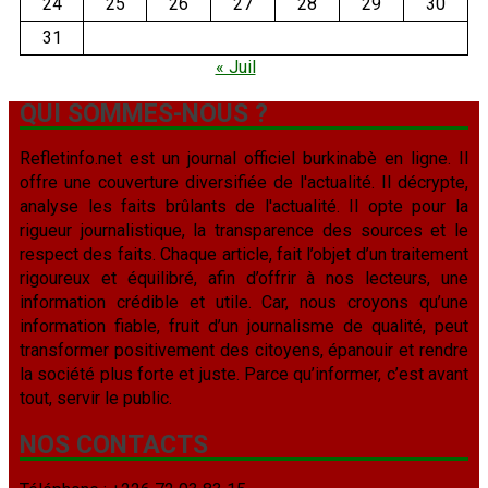
24
25
26
27
28
29
30
31
« Juil
QUI SOMMES-NOUS ?
Refletinfo.net est un journal officiel burkinabè en ligne. Il
offre une couverture diversifiée de l'actualité. Il décrypte,
analyse les faits brûlants de l'actualité. Il opte pour la
rigueur journalistique, la transparence des sources et le
respect des faits. Chaque article, fait l’objet d’un traitement
rigoureux et équilibré, afin d’offrir à nos lecteurs, une
information crédible et utile. Car, nous croyons qu’une
information fiable, fruit d’un journalisme de qualité, peut
transformer positivement des citoyens, épanouir et rendre
la société plus forte et juste. Parce qu’informer, c’est avant
tout, servir le public.
NOS CONTACTS