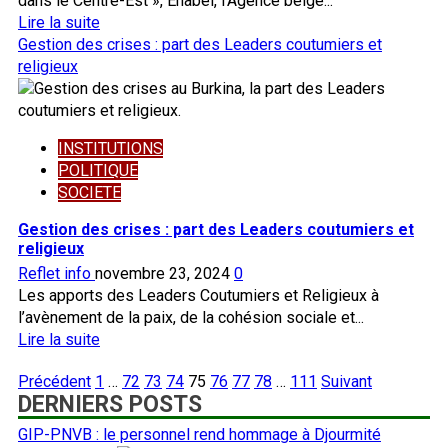
dans le Centre-Est », Enabel, l’Agence belge...
réseau
En
Lire la suite
de
savoir
Gestion des crises : part des Leaders coutumiers et
corruption
plus
religieux
démantelé
sur
Affermissement
des
INSTITUTIONS
liens
POLITIQUE
de
SOCIETE
coopération
dans
Gestion des crises : part des Leaders coutumiers et
le
religieux
Centre-
Reflet info
novembre 23, 2024
0
Est:
Les apports des Leaders Coutumiers et Religieux à
Enabel
l’avènement de la paix, de la cohésion sociale et...
magnifie
En
Lire la suite
ses
savoir
partenaires
Pagination
Précédent
1
…
72
73
74
75
76
77
78
…
111
Suivant
plus
DERNIERS POSTS
des
sur
publications
Gestion
GIP-PNVB : le personnel rend hommage à Djourmité