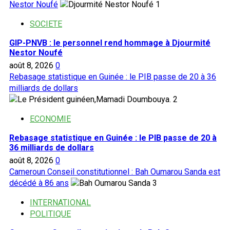
des
Nestor Noufé
1
crises :
part
SOCIETE
des
GIP-PNVB : le personnel rend hommage à Djourmité
Leaders
Nestor Noufé
coutumiers
août 8, 2026
0
et
Rebasage statistique en Guinée : le PIB passe de 20 à 36
religieux
milliards de dollars
2
ECONOMIE
Rebasage statistique en Guinée : le PIB passe de 20 à
36 milliards de dollars
août 8, 2026
0
Cameroun Conseil constitutionnel : Bah Oumarou Sanda est
décédé à 86 ans
3
INTERNATIONAL
POLITIQUE