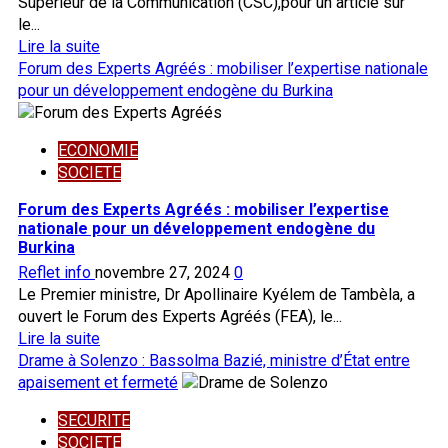
Supérieur de la Communication (CSC),pour un article sur
le...
En
Lire la suite
savoir
Forum des Experts Agréés : mobiliser l’expertise nationale
plus
pour un développement endogène du Burkina
sur
Médias:
ECONOMIE
L’Observateur
SOCIETE
Paalga
convoqué
Forum des Experts Agréés : mobiliser l’expertise
par
nationale pour un développement endogène du
le
Burkina
CSP
Reflet info
novembre 27, 2024
0
pour
Le Premier ministre, Dr Apollinaire Kyélem de Tambèla, a
un
ouvert le Forum des Experts Agréés (FEA), le...
article
En
Lire la suite
sur
savoir
Drame à Solenzo : Bassolma Bazié, ministre d’État entre
le
plus
apaisement et fermeté
Mali
sur
SECURITE
Forum
SOCIETE
des