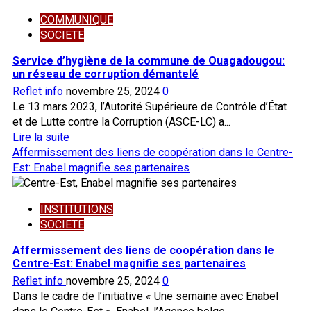
millions
Conseil
de
COMMUNIQUE
supérieur
francs
SOCIETE
de
CFA
la
Service d’hygiène de la commune de Ouagadougou:
magistrature
un réseau de corruption démantelé
:
Reflet info
novembre 25, 2024
0
vers
Le 13 mars 2023, l’Autorité Supérieure de Contrôle d’État
une
et de Lutte contre la Corruption (ASCE-LC) a...
justice
En
Lire la suite
équitable
savoir
Affermissement des liens de coopération dans le Centre-
et
plus
Est: Enabel magnifie ses partenaires
accessible
sur
pour
Service
tous
INSTITUTIONS
d’hygiène
SOCIETE
de
la
Affermissement des liens de coopération dans le
commune
Centre-Est: Enabel magnifie ses partenaires
de
Reflet info
novembre 25, 2024
0
Ouagadougou:
Dans le cadre de l’initiative « Une semaine avec Enabel
un