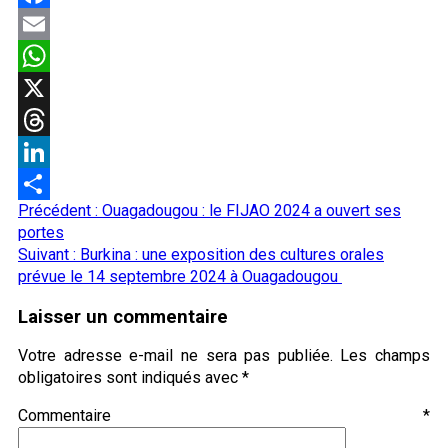
Facebook
Email
WhatsApp
X
Threads
LinkedIn
Navigation
Précédent :
Ouagadougou : le FIJAO 2024 a ouvert ses
Partager
d’article
portes
Suivant :
Burkina : une exposition des cultures orales
prévue le 14 septembre 2024 à Ouagadougou
Laisser un commentaire
Votre adresse e-mail ne sera pas publiée.
Les champs
obligatoires sont indiqués avec
*
Commentaire
*