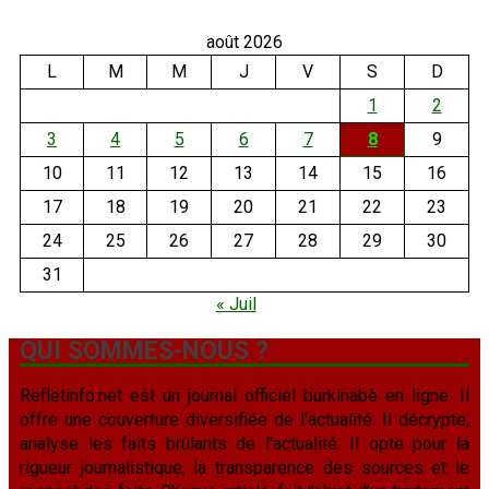
août 2026
L
M
M
J
V
S
D
1
2
3
4
5
6
7
8
9
10
11
12
13
14
15
16
17
18
19
20
21
22
23
24
25
26
27
28
29
30
31
« Juil
QUI SOMMES-NOUS ?
Refletinfo.net est un journal officiel burkinabè en ligne. Il
offre une couverture diversifiée de l'actualité. Il décrypte,
analyse les faits brûlants de l'actualité. Il opte pour la
rigueur journalistique, la transparence des sources et le