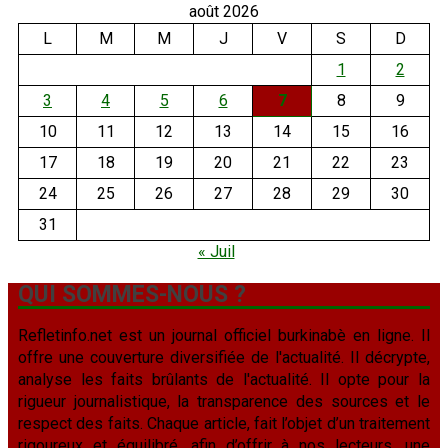
août 2026
L
M
M
J
V
S
D
1
2
3
4
5
6
7
8
9
10
11
12
13
14
15
16
17
18
19
20
21
22
23
24
25
26
27
28
29
30
31
« Juil
QUI SOMMES-NOUS ?
Refletinfo.net est un journal officiel burkinabè en ligne. Il
offre une couverture diversifiée de l'actualité. Il décrypte,
analyse les faits brûlants de l'actualité. Il opte pour la
rigueur journalistique, la transparence des sources et le
respect des faits. Chaque article, fait l’objet d’un traitement
rigoureux et équilibré, afin d’offrir à nos lecteurs, une