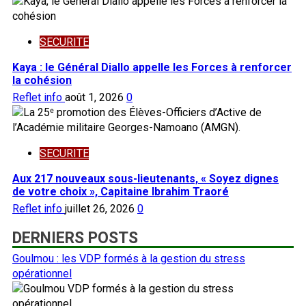
SECURITE
Kaya : le Général Diallo appelle les Forces à renforcer
la cohésion
Reflet info
août 1, 2026
0
SECURITE
Aux 217 nouveaux sous-lieutenants, « Soyez dignes
de votre choix », Capitaine Ibrahim Traoré
Reflet info
juillet 26, 2026
0
DERNIERS POSTS
Goulmou : les VDP formés à la gestion du stress
opérationnel