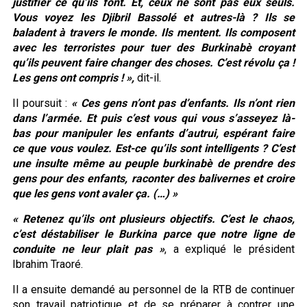
justifier ce qu’ils font. Et, ceux ne sont pas eux seuls.
Vous voyez les Djibril Bassolé et autres-là ? Ils se
baladent à travers le monde. Ils mentent. Ils composent
avec les terroristes pour tuer des Burkinabè croyant
qu’ils peuvent faire changer des choses. C’est révolu ça !
Les gens ont compris ! »,
dit-il.
Il poursuit :
« Ces gens n’ont pas d’enfants. Ils n’ont rien
dans l’armée. Et puis c’est vous qui vous s’asseyez là-
bas pour manipuler les enfants d’autrui, espérant faire
ce que vous voulez. Est-ce qu’ils sont intelligents ? C’est
une insulte même au peuple burkinabè de prendre des
gens pour des enfants, raconter des balivernes et croire
que les gens vont avaler ça. (…) »
« Retenez qu’ils ont plusieurs objectifs. C’est le chaos,
c’est déstabiliser le Burkina parce que notre ligne de
conduite ne leur plait pas »
, a expliqué le président
Ibrahim Traoré.
Il a ensuite demandé au personnel de la RTB de continuer
son travail patriotique et de se préparer à contrer une