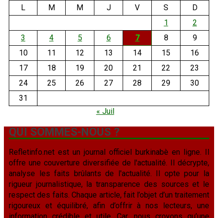
L
M
M
J
V
S
D
1
2
3
4
5
6
7
8
9
10
11
12
13
14
15
16
17
18
19
20
21
22
23
24
25
26
27
28
29
30
31
« Juil
QUI SOMMES-NOUS ?
Refletinfo.net est un journal officiel burkinabè en ligne. Il
offre une couverture diversifiée de l'actualité. Il décrypte,
analyse les faits brûlants de l'actualité. Il opte pour la
rigueur journalistique, la transparence des sources et le
respect des faits. Chaque article, fait l’objet d’un traitement
rigoureux et équilibré, afin d’offrir à nos lecteurs, une
information crédible et utile. Car, nous croyons qu’une