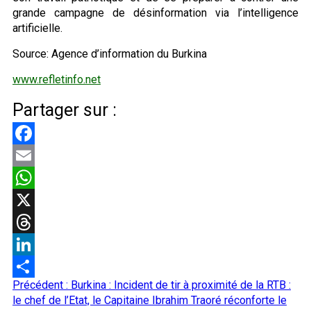
grande campagne de désinformation via l’intelligence
artificielle.
Source: Agence d’information du Burkina
www.refletinfo.net
Partager sur :
Facebook
Email
WhatsApp
X
Threads
LinkedIn
Navigation
Précédent :
Burkina : Incident de tir à proximité de la RTB :
Partager
d’article
le chef de l’Etat, le Capitaine Ibrahim Traoré réconforte le