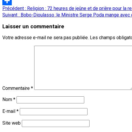
LinkedIn
Navigation
Précédent :
Religion : 72 heures de jeûne et de prière pour la r
Partager
d’article
Suivant :
Bobo-Dioulasso :le Ministre Serge Poda mange ave
Laisser un commentaire
Votre adresse e-mail ne sera pas publiée.
Les champs obligato
Commentaire
*
Nom
*
E-mail
*
Site web