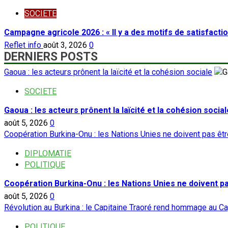
SOCIETE
Campagne agricole 2026 : « Il y a des motifs de satisfacti
Reflet info
août 3, 2026
0
DERNIERS POSTS
Gaoua : les acteurs prônent la laïcité et la cohésion sociale
SOCIETE
Gaoua : les acteurs prônent la laïcité et la cohésion social
août 5, 2026
0
Coopération Burkina-Onu : les Nations Unies ne doivent pas ê
DIPLOMATIE
POLITIQUE
Coopération Burkina-Onu : les Nations Unies ne doivent 
août 5, 2026
0
Révolution au Burkina : le Capitaine Traoré rend hommage au Ca
POLITIQUE