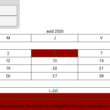
août 2026
M
J
V
5
6
7
12
13
14
19
20
21
26
27
28
« Juil
une couverture diversifiée de l'actualité. Il décrypte, analyse les f