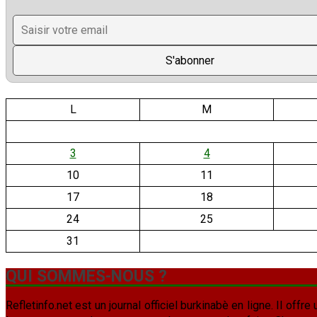
L
M
3
4
10
11
17
18
24
25
31
QUI SOMMES-NOUS ?
Refletinfo.net est un journal officiel burkinabè en ligne. Il offre 