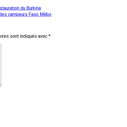
estauration du Burkina
c des campeurs Faso Mêbo
ires sont indiqués avec
*