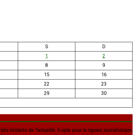
S
D
1
2
8
9
15
16
22
23
29
30
aits brûlants de l'actualité. Il opte pour la rigueur journalistique,