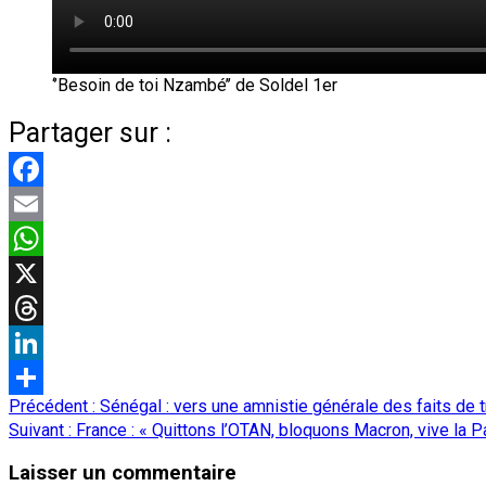
‘’Besoin de toi Nzambé’’ de Soldel 1er
Partager sur :
Facebook
Email
WhatsApp
X
Threads
LinkedIn
Navigation
Précédent :
Sénégal : vers une amnistie générale des faits de
Partager
d’article
Suivant :
France : « Quittons l’OTAN, bloquons Macron, vive la Pai
Laisser un commentaire