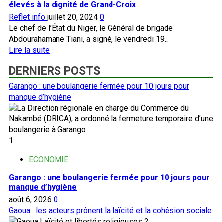
élevés à la dignité de Grand-Croix
Reflet info
juillet 20, 2024
0
Le chef de l’État du Niger, le Général de brigade
Abdourahamane Tiani, a signé, le vendredi 19...
En
Lire la suite
savoir
DERNIERS POSTS
plus
sur
Garango : une boulangerie fermée pour 10 jours pour
Niger:
manque d’hygiène
les
Présidents
Ibrahim
Traoré
1
et
Assimi
ECONOMIE
Goïta
Garango : une boulangerie fermée pour 10 jours pour
élevés
manque d’hygiène
à
août 6, 2026
0
la
Gaoua : les acteurs prônent la laïcité et la cohésion sociale
dignité
2