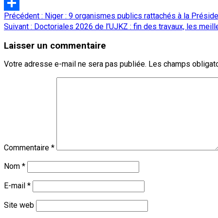
LinkedIn
Navigation
Précédent :
Niger : 9 organismes publics rattachés à la Prési
Partager
d’article
Suivant :
Doctoriales 2026 de l’UJKZ : fin des travaux, les meil
Laisser un commentaire
Votre adresse e-mail ne sera pas publiée.
Les champs obligato
Commentaire
*
Nom
*
E-mail
*
Site web