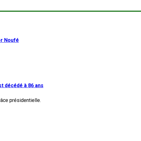
or Noufé
st décédé à 86 ans