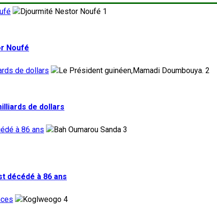
ufé
1
or Noufé
ards de dollars
2
lliards de dollars
cédé à 86 ans
3
st décédé à 86 ans
nces
4