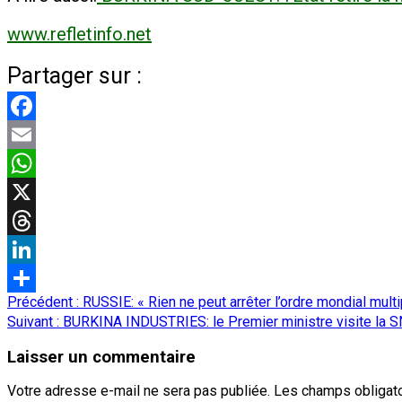
www.refletinfo.net
Partager sur :
Facebook
Email
WhatsApp
X
Threads
LinkedIn
Navigation
Précédent :
RUSSIE: « Rien ne peut arrêter l’ordre mondial multi
Partager
d’article
Suivant :
BURKINA INDUSTRIES: le Premier ministre visite la 
Laisser un commentaire
Votre adresse e-mail ne sera pas publiée.
Les champs obligato