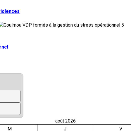
violences
5
nnel
août 2026
M
J
V