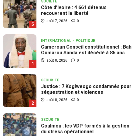
INTERNATIONAL
POLITIQUE
Cameroun Conseil constitutionnel : Bah
Oumarou Sanda est décédé à 86 ans
août 8, 2026
0
1
SECURITE
Justice : 7 Koglweogo condamnés pour
séquestration et violences
août 8, 2026
0
2
SECURITE
Goulmou : les VDP formés à la gestion
du stress opérationnel
août 7, 2026
0
3
CULTURE
Burkina : 18 événements culturels
contraires aux bonnes mœurs interdits