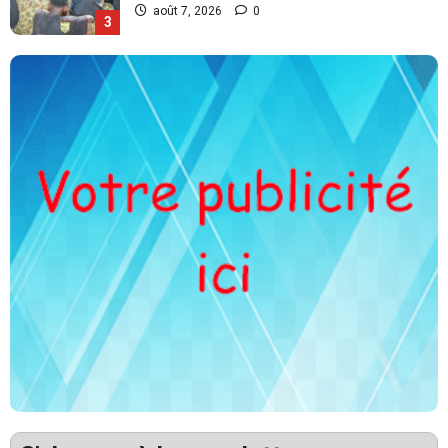
août 7, 2026
0
4
SOCIETE
Côte d’Ivoire : 4 661 détenus
recouvrent la liberté
août 7, 2026
0
5
INTERNATIONAL
POLITIQUE
Cameroun Conseil constitutionnel : Bah
Oumarou Sanda est décédé à 86 ans
août 8, 2026
0
1
SECURITE
Justice : 7 Koglweogo condamnés pour
séquestration et violences
août 8, 2026
0
2