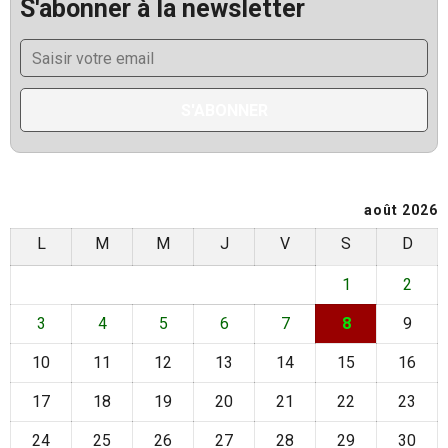
S'abonner à la newsletter
SECURITE
Goulmou : les VDP formés à la gestion
du stress opérationnel
août 7, 2026
0
3
CULTURE
Burkina : 18 événements culturels
contraires aux bonnes mœurs interdits
août 2026
août 7, 2026
0
4
L
M
M
J
V
S
D
SOCIETE
1
2
Côte d’Ivoire : 4 661 détenus
recouvrent la liberté
3
4
5
6
7
8
9
août 7, 2026
0
5
10
11
12
13
14
15
16
17
18
19
20
21
22
23
24
25
26
27
28
29
30