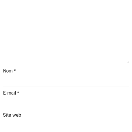
d
’
a
r
t
i
c
l
Nom
*
e
E-mail
*
Site web