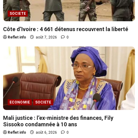
SOCIETE
Côte d’Ivoire : 4 661 détenus recouvrent la liberté
Reflet info
août 7, 2026
0
ECONOMIE
SOCIETE
Mali justice : l’ex-ministre des finances, Fily
SECURITE
Justice : 7 Koglweogo condamnés pour
Sissoko condamnée à 10 ans
séquestration et violences
Reflet info
août 6, 2026
0
août 8, 2026
0