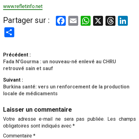
www.refletinfo.net
Facebook
Email
WhatsApp
X
Thre
Li
Partager sur :
Partager
N
Précédent :
a
Fada N’Gourma : un nouveau-né enlevé au CHRU
v
retrouvé sain et sauf
i
Suivant :
g
Burkina santé: vers un renforcement de la production
locale de médicaments
a
t
Laisser un commentaire
i
Votre adresse e-mail ne sera pas publiée.
Les champs
o
obligatoires sont indiqués avec
*
n
Commentaire
*