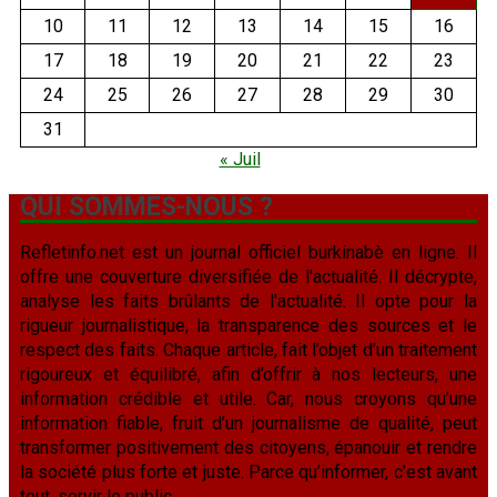
10
11
12
13
14
15
16
17
18
19
20
21
22
23
24
25
26
27
28
29
30
31
« Juil
QUI SOMMES-NOUS ?
Refletinfo.net est un journal officiel burkinabè en ligne. Il
offre une couverture diversifiée de l'actualité. Il décrypte,
analyse les faits brûlants de l'actualité. Il opte pour la
rigueur journalistique, la transparence des sources et le
respect des faits. Chaque article, fait l’objet d’un traitement
rigoureux et équilibré, afin d’offrir à nos lecteurs, une
information crédible et utile. Car, nous croyons qu’une
information fiable, fruit d’un journalisme de qualité, peut
transformer positivement des citoyens, épanouir et rendre
la société plus forte et juste. Parce qu’informer, c’est avant
tout, servir le public.