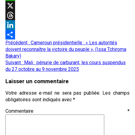
WhatsApp
X
Threads
LinkedIn
Navigation
Précédent :
Cameroun présidentielle : « Les autorités
Partager
d’article
doivent reconnaître la victoire du peuple », (Issa Tchiroma
Bakary)
Suivant :
Mali : pénurie de carburant, les cours suspendus
du 27 octobre au 9 novembre 2025
Laisser un commentaire
Votre adresse e-mail ne sera pas publiée.
Les champs
obligatoires sont indiqués avec
*
Commentaire
*