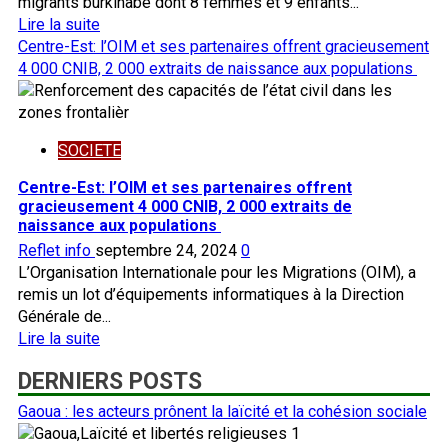
migrants burkinabè dont 8 femmes et 9 enfants...
En
Lire la suite
savoir
Centre-Est: l’OIM et ses partenaires offrent gracieusement
plus
4 000 CNIB, 2 000 extraits de naissance aux populations
sur
Ouagadougou
:
SOCIETE
Retour
volontaire
Centre-Est: l’OIM et ses partenaires offrent
de
gracieusement 4 000 CNIB, 2 000 extraits de
136
naissance aux populations
migrants
Reflet info
septembre 24, 2024
0
burkinabè
L’Organisation Internationale pour les Migrations (OIM), a
remis un lot d’équipements informatiques à la Direction
Générale de...
En
Lire la suite
savoir
DERNIERS POSTS
plus
sur
Gaoua : les acteurs prônent la laïcité et la cohésion sociale
Centre-
1
Est: