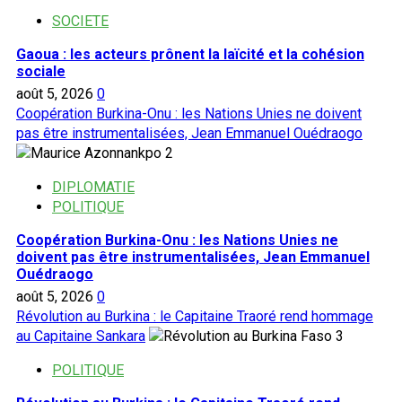
l’OIM
SOCIETE
et
Gaoua : les acteurs prônent la laïcité et la cohésion
ses
sociale
partenaires
août 5, 2026
0
offrent
Coopération Burkina-Onu : les Nations Unies ne doivent
gracieusement
pas être instrumentalisées, Jean Emmanuel Ouédraogo
4
2
000
CNIB,
DIPLOMATIE
2
POLITIQUE
000
extraits
Coopération Burkina-Onu : les Nations Unies ne
de
doivent pas être instrumentalisées, Jean Emmanuel
Ouédraogo
naissance
aux
août 5, 2026
0
populations
Révolution au Burkina : le Capitaine Traoré rend hommage
au Capitaine Sankara
3
POLITIQUE