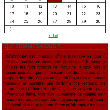
10
11
12
13
14
15
16
17
18
19
20
21
22
23
24
25
26
27
28
29
30
31
« Juil
QUI SOMMES-NOUS ?
Refletinfo.net est un journal officiel burkinabè en ligne. Il
offre une couverture diversifiée de l'actualité. Il décrypte,
analyse les faits brûlants de l'actualité. Il opte pour la
rigueur journalistique, la transparence des sources et le
respect des faits. Chaque article, fait l’objet d’un traitement
rigoureux et équilibré, afin d’offrir à nos lecteurs, une
information crédible et utile. Car, nous croyons qu’une
information fiable, fruit d’un journalisme de qualité, peut
transformer positivement des citoyens, épanouir et rendre
la société plus forte et juste. Parce qu’informer, c’est avant