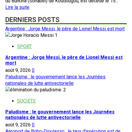
du Burkina (Sonabel) de Koudougou, est décédé le 15...
En
Lire la suite
savoir
DERNIERS POSTS
plus
sur
Argentine : Jorge Messi, le père de Lionel Messi est mort
Burkina:
1
le
Directeur
SPORT
régional
Argentine : Jorge Messi, le père de Lionel Messi est
de
mort
la
août 9, 2026
0
Sonabel
Paludisme : le gouvernement lance les Journées
Koudougou meurt
nationales de lutte antivectorielle
par
2
électrocution
SOCIETE
Paludisme : le gouvernement lance les Journées
nationales de lutte antivectorielle
août 9, 2026
0
Aéroport de Bobo-Dioulasso : le taux d’exécution est de