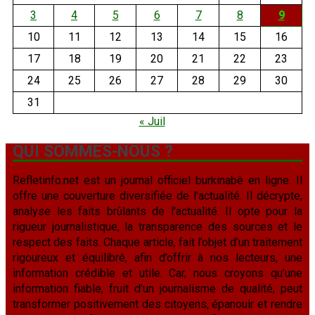
3
4
5
6
7
8
9
10
11
12
13
14
15
16
17
18
19
20
21
22
23
24
25
26
27
28
29
30
31
« Juil
QUI SOMMES-NOUS ?
Refletinfo.net est un journal officiel burkinabè en ligne. Il
offre une couverture diversifiée de l'actualité. Il décrypte,
analyse les faits brûlants de l'actualité. Il opte pour la
rigueur journalistique, la transparence des sources et le
respect des faits. Chaque article, fait l’objet d’un traitement
rigoureux et équilibré, afin d’offrir à nos lecteurs, une
information crédible et utile. Car, nous croyons qu’une
information fiable, fruit d’un journalisme de qualité, peut
transformer positivement des citoyens, épanouir et rendre