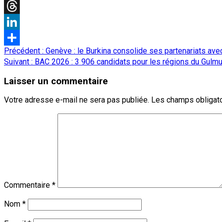
X
Threads
LinkedIn
Navigation
Précédent :
Genève : le Burkina consolide ses partenariats avec
Partager
d’article
Suivant :
BAC 2026 : 3 906 candidats pour les régions du Gulmu,
Laisser un commentaire
Votre adresse e-mail ne sera pas publiée.
Les champs obligato
Commentaire
*
Nom
*