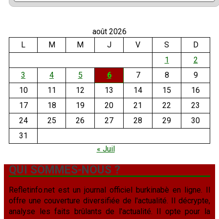
août 2026
L
M
M
J
V
S
D
1
2
3
4
5
6
7
8
9
10
11
12
13
14
15
16
17
18
19
20
21
22
23
24
25
26
27
28
29
30
31
« Juil
QUI SOMMES-NOUS ?
Refletinfo.net est un journal officiel burkinabè en ligne. Il
offre une couverture diversifiée de l'actualité. Il décrypte,
analyse les faits brûlants de l'actualité. Il opte pour la