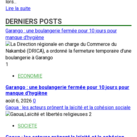
lors...
En
Lire la suite
savoir
DERNIERS POSTS
plus
sur
Garango : une boulangerie fermée pour 10 jours pour
Burkina:
manque d’hygiène
l’association
Go
Paga
mute
1
en
fondation
ECONOMIE
Garango : une boulangerie fermée pour 10 jours pour
manque d’hygiène
août 6, 2026
0
Gaoua : les acteurs prônent la laïcité et la cohésion sociale
2
SOCIETE