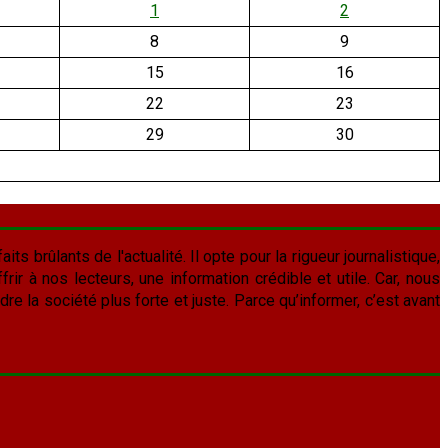
1
2
8
9
15
16
22
23
29
30
aits brûlants de l'actualité. Il opte pour la rigueur journalistique,
frir à nos lecteurs, une information crédible et utile. Car, nous
re la société plus forte et juste. Parce qu’informer, c’est avant