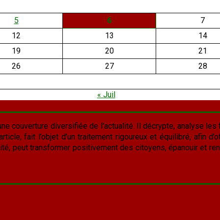
5
6
7
12
13
14
19
20
21
26
27
28
« Juil
une couverture diversifiée de l'actualité. Il décrypte, analyse les f
cle, fait l’objet d’un traitement rigoureux et équilibré, afin d’of
lité, peut transformer positivement des citoyens, épanouir et rend