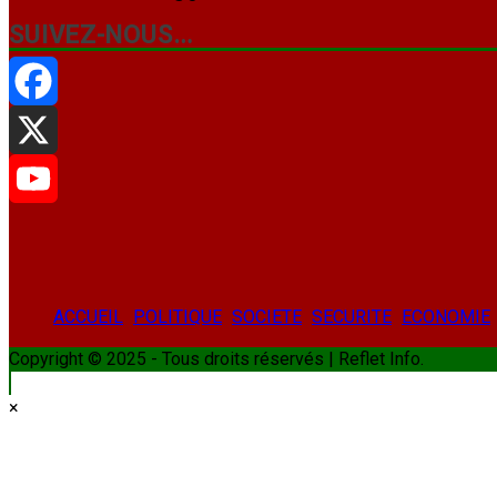
SUIVEZ-NOUS…
Facebook
X
YouTube
ACCUEIL
POLITIQUE
SOCIETE
SECURITE
ECONOMIE
Copyright © 2025 - Tous droits réservés | Reflet Info.
×