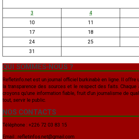
3
4
10
11
17
18
24
25
31
QUI SOMMES-NOUS ?
Refletinfo.net est un journal officiel burkinabè en ligne. Il offre 
la transparence des sources et le respect des faits. Chaque arti
croyons qu’une information fiable, fruit d’un journalisme de qua
tout, servir le public.
NOS CONTACTS
Téléphone : +226 72 03 83 15
Email : refletinfos.net@gmail.com