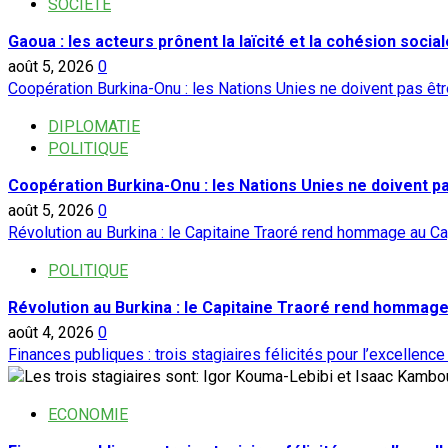
Coopération:
SOCIETE
l’ambassadeur
Gaoua : les acteurs prônent la laïcité et la cohésion social
du
août 5, 2026
Burkina
0
Coopération Burkina-Onu : les Nations Unies ne doivent pas ê
au
Bénin
DIPLOMATIE
convoqué
POLITIQUE
après
les
Coopération Burkina-Onu : les Nations Unies ne doivent 
propos
août 5, 2026
0
du
Révolution au Burkina : le Capitaine Traoré rend hommage au Ca
Président
Traoré
POLITIQUE
Révolution au Burkina : le Capitaine Traoré rend hommage
août 4, 2026
0
Finances publiques : trois stagiaires félicités pour l’excellence
ECONOMIE