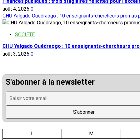
Finances publiques : trois stagiaires félicités pour l’excel
août 4, 2026
0
CHU Yalgado Ouédraogo : 10 enseignants-chercheurs promus p
SOCIETE
CHU Yalgado Ouédraogo : 10 enseignants-chercheurs pro
août 3, 2026
0
S'abonner à la newsletter
L
M