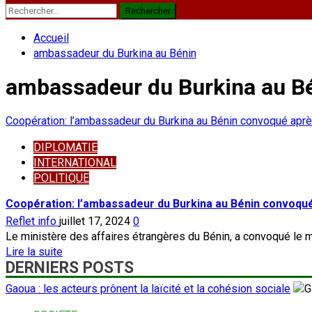
Rechercher :
Accueil
ambassadeur du Burkina au Bénin
ambassadeur du Burkina au B
Coopération: l’ambassadeur du Burkina au Bénin convoqué aprè
DIPLOMATIE
INTERNATIONAL
POLITIQUE
Coopération: l’ambassadeur du Burkina au Bénin convoqué
Reflet info
juillet 17, 2024
0
Le ministère des affaires étrangères du Bénin, a convoqué le ma
En
Lire la suite
DERNIERS POSTS
savoir
plus
Gaoua : les acteurs prônent la laïcité et la cohésion sociale
sur