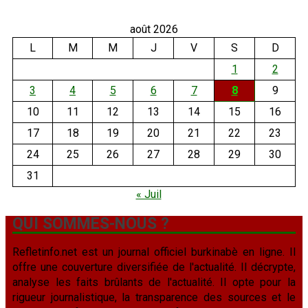
août 2026
L
M
M
J
V
S
D
1
2
3
4
5
6
7
8
9
10
11
12
13
14
15
16
17
18
19
20
21
22
23
24
25
26
27
28
29
30
31
« Juil
QUI SOMMES-NOUS ?
Refletinfo.net est un journal officiel burkinabè en ligne. Il
offre une couverture diversifiée de l'actualité. Il décrypte,
analyse les faits brûlants de l'actualité. Il opte pour la
rigueur journalistique, la transparence des sources et le