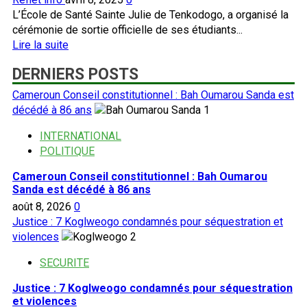
L’École de Santé Sainte Julie de Tenkodogo, a organisé la
cérémonie de sortie officielle de ses étudiants...
En
Lire la suite
savoir
DERNIERS POSTS
plus
sur
Cameroun Conseil constitutionnel : Bah Oumarou Sanda est
Centre-
décédé à 86 ans
1
Est:
l’école
INTERNATIONAL
de
POLITIQUE
Santé
Cameroun Conseil constitutionnel : Bah Oumarou
Sainte
Sanda est décédé à 86 ans
Julie
août 8, 2026
0
de
Justice : 7 Koglweogo condamnés pour séquestration et
Tenkodogo
violences
2
met
191
SECURITE
agents
de
Justice : 7 Koglweogo condamnés pour séquestration
santé
et violences