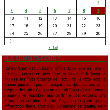
1
2
3
4
5
6
7
8
9
10
11
12
13
14
15
16
17
18
19
20
21
22
23
24
25
26
27
28
29
30
31
« Juil
QUI SOMMES-NOUS ?
Refletinfo.net est un journal officiel burkinabè en ligne. Il
offre une couverture diversifiée de l'actualité. Il décrypte,
analyse les faits brûlants de l'actualité. Il opte pour la
rigueur journalistique, la transparence des sources et le
respect des faits. Chaque article, fait l’objet d’un traitement
rigoureux et équilibré, afin d’offrir à nos lecteurs, une
information crédible et utile. Car, nous croyons qu’une
information fiable, fruit d’un journalisme de qualité, peut