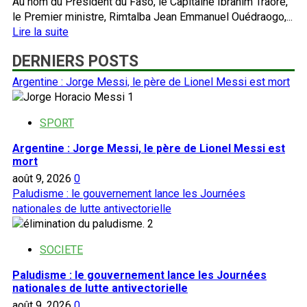
Au nom du Président du Faso, le Capitaine Ibrahim Traoré,
le Premier ministre, Rimtalba Jean Emmanuel Ouédraogo,...
En
Lire la suite
savoir
DERNIERS POSTS
plus
sur
Argentine : Jorge Messi, le père de Lionel Messi est mort
Burkina :
1
la
campagne
SPORT
national
Argentine : Jorge Messi, le père de Lionel Messi est
‘’Dɛmɛ
mort
Sira’’
août 9, 2026
0
pour
Paludisme : le gouvernement lance les Journées
la
nationales de lutte antivectorielle
promotion
2
de
la
SOCIETE
cohésion
sociale
Paludisme : le gouvernement lance les Journées
lancée
nationales de lutte antivectorielle
août 9, 2026
0