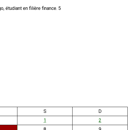
5
S
D
1
2
8
9