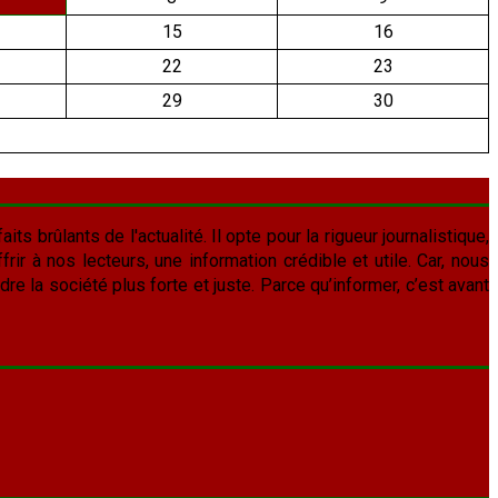
15
16
22
23
29
30
aits brûlants de l'actualité. Il opte pour la rigueur journalistique,
frir à nos lecteurs, une information crédible et utile. Car, nous
re la société plus forte et juste. Parce qu’informer, c’est avant