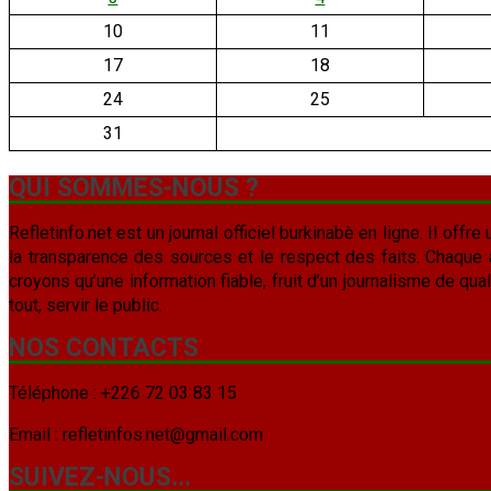
10
11
17
18
24
25
31
QUI SOMMES-NOUS ?
Refletinfo.net est un journal officiel burkinabè en ligne. Il offre 
la transparence des sources et le respect des faits. Chaque arti
croyons qu’une information fiable, fruit d’un journalisme de qua
tout, servir le public.
NOS CONTACTS
Téléphone : +226 72 03 83 15
Email : refletinfos.net@gmail.com
SUIVEZ-NOUS…