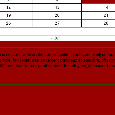
12
13
14
19
20
21
26
27
28
« Juil
une couverture diversifiée de l'actualité. Il décrypte, analyse les f
cle, fait l’objet d’un traitement rigoureux et équilibré, afin d’of
lité, peut transformer positivement des citoyens, épanouir et rend