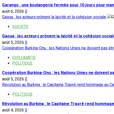
du
Garango : une boulangerie fermée pour 10 jours pour ma
CCVA
août 6, 2026
:
0
Gaoua : les acteurs prônent la laïcité et la cohésion sociale
5
condamnés
SOCIETE
à
perpétuité,
Gaoua : les acteurs prônent la laïcité et la cohésion social
3
août 5, 2026
0
acquittés
Coopération Burkina-Onu : les Nations Unies ne doivent pas ê
DIPLOMATIE
POLITIQUE
Coopération Burkina-Onu : les Nations Unies ne doivent 
août 5, 2026
0
Révolution au Burkina : le Capitaine Traoré rend hommage au Ca
POLITIQUE
Révolution au Burkina : le Capitaine Traoré rend hommage
août 4, 2026
0