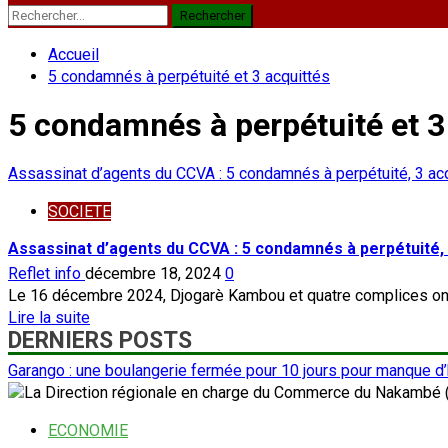
Rechercher :
Accueil
5 condamnés à perpétuité et 3 acquittés
5 condamnés à perpétuité et 3
Assassinat d’agents du CCVA : 5 condamnés à perpétuité, 3 ac
SOCIETE
Assassinat d’agents du CCVA : 5 condamnés à perpétuité, 
Reflet info
décembre 18, 2024
0
Le 16 décembre 2024, Djogarè Kambou et quatre complices ont 
En
Lire la suite
DERNIERS POSTS
savoir
plus
Garango : une boulangerie fermée pour 10 jours pour manque d
sur
Assassinat
d’agents
ECONOMIE