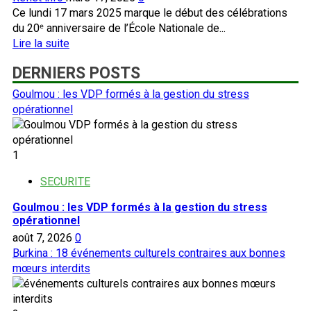
Ce lundi 17 mars 2025 marque le début des célébrations
du 20ᵉ anniversaire de l’École Nationale de...
En
Lire la suite
savoir
DERNIERS POSTS
plus
sur
Goulmou : les VDP formés à la gestion du stress
Burkina:
opérationnel
l’École
Nationale
de
1
Sous-
Officiers
SECURITE
d’Active
Goulmou : les VDP formés à la gestion du stress
entame
opérationnel
les
août 7, 2026
0
festivités
Burkina : 18 événements culturels contraires aux bonnes
de
mœurs interdits
ses
20
ans