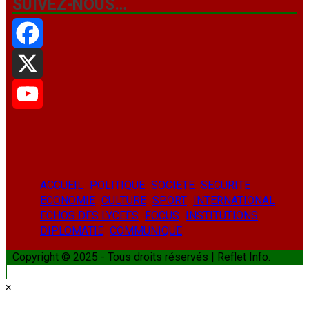
SUIVEZ-NOUS…
Facebook
X
YouTube
ACCUEIL
POLITIQUE
SOCIETE
SECURITE
ECONOMIE
CULTURE
SPORT
INTERNATIONAL
ECHOS DES LYCEES
FOCUS
INSTITUTIONS
DIPLOMATIE
COMMUNIQUE
Copyright © 2025 - Tous droits réservés | Reflet Info.
×