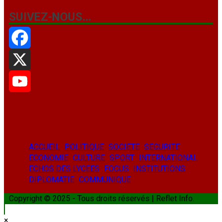
SUIVEZ-NOUS…
Facebook
X
YouTube
ACCUEIL
POLITIQUE
SOCIETE
SECURITE
ECONOMIE
CULTURE
SPORT
INTERNATIONAL
ECHOS DES LYCEES
FOCUS
INSTITUTIONS
DIPLOMATIE
COMMUNIQUE
Copyright © 2025 - Tous droits réservés | Reflet Info.
×