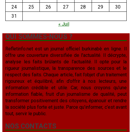
24
25
26
27
28
29
30
31
« Juil
QUI SOMMES-NOUS ?
Refletinfo.net est un journal officiel burkinabè en ligne. Il
offre une couverture diversifiée de l'actualité. Il décrypte,
analyse les faits brûlants de l'actualité. Il opte pour la
rigueur journalistique, la transparence des sources et le
respect des faits. Chaque article, fait l’objet d’un traitement
rigoureux et équilibré, afin d’offrir à nos lecteurs, une
information crédible et utile. Car, nous croyons qu’une
information fiable, fruit d’un journalisme de qualité, peut
transformer positivement des citoyens, épanouir et rendre
la société plus forte et juste. Parce qu’informer, c’est avant
tout, servir le public.
NOS CONTACTS