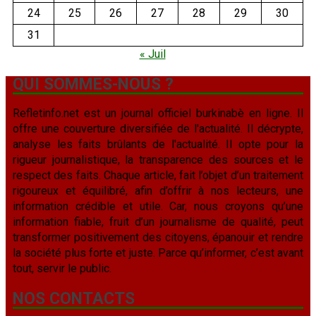
24
25
26
27
28
29
30
31
« Juil
QUI SOMMES-NOUS ?
Refletinfo.net est un journal officiel burkinabè en ligne. Il
offre une couverture diversifiée de l'actualité. Il décrypte,
analyse les faits brûlants de l'actualité. Il opte pour la
rigueur journalistique, la transparence des sources et le
respect des faits. Chaque article, fait l’objet d’un traitement
rigoureux et équilibré, afin d’offrir à nos lecteurs, une
information crédible et utile. Car, nous croyons qu’une
information fiable, fruit d’un journalisme de qualité, peut
transformer positivement des citoyens, épanouir et rendre
la société plus forte et juste. Parce qu’informer, c’est avant
tout, servir le public.
NOS CONTACTS