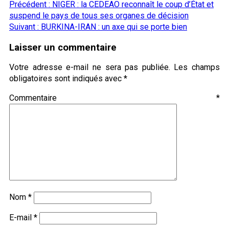
Navigation
Précédent :
NIGER : la CEDEAO reconnaît le coup d’État et
Partager
d’article
suspend le pays de tous ses organes de décision
Suivant :
BURKINA-IRAN : un axe qui se porte bien
Laisser un commentaire
Votre adresse e-mail ne sera pas publiée.
Les champs
obligatoires sont indiqués avec
*
Commentaire
*
Nom
*
E-mail
*