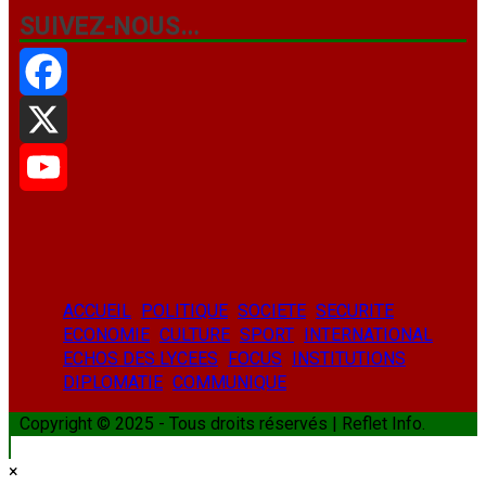
SUIVEZ-NOUS…
Facebook
X
YouTube
ACCUEIL
POLITIQUE
SOCIETE
SECURITE
ECONOMIE
CULTURE
SPORT
INTERNATIONAL
ECHOS DES LYCEES
FOCUS
INSTITUTIONS
DIPLOMATIE
COMMUNIQUE
Copyright © 2025 - Tous droits réservés | Reflet Info.
×