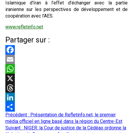
Islamique d’Iran à l’effet d’échanger avec la partie
iranienne sur les perspectives de développement et de
coopération avec l’AES.
www.refletinfo.net
Partager sur :
Facebook
Email
WhatsApp
X
Threads
LinkedIn
Navigation
Précédent :
Présentation de Refletinfo.net, le premier
Partager
d’article
média officiel en ligne basé dans la région du Centre-Est
Suivant :
NIGER: la Cour de justice de la Cédéao ordonne la