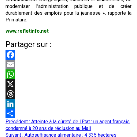
moderniser l’administration publique et de créer
durablement des emplois pour la jeunesse », rapporte la
Primature.
www.refletinfo.net
Partager sur :
Facebook
Email
WhatsApp
X
Threads
LinkedIn
Navigation
Précédent :
Atteinte à la sûreté de l’État : un agent français
Partager
d’article
condamné à 20 ans de réclusion au Mali
Suivant :
Autosuffisance alimentaire : 4 335 hectares