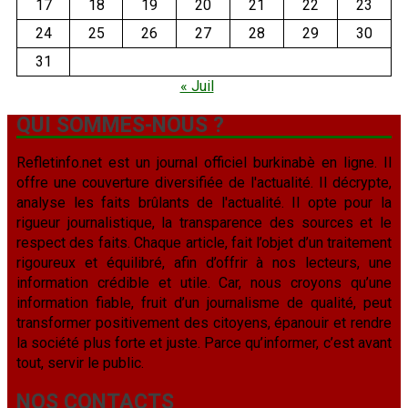
17
18
19
20
21
22
23
24
25
26
27
28
29
30
31
« Juil
QUI SOMMES-NOUS ?
Refletinfo.net est un journal officiel burkinabè en ligne. Il
offre une couverture diversifiée de l'actualité. Il décrypte,
analyse les faits brûlants de l'actualité. Il opte pour la
rigueur journalistique, la transparence des sources et le
respect des faits. Chaque article, fait l’objet d’un traitement
rigoureux et équilibré, afin d’offrir à nos lecteurs, une
information crédible et utile. Car, nous croyons qu’une
information fiable, fruit d’un journalisme de qualité, peut
transformer positivement des citoyens, épanouir et rendre
la société plus forte et juste. Parce qu’informer, c’est avant
tout, servir le public.
NOS CONTACTS