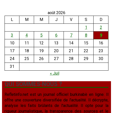
août 2026
L
M
M
J
V
S
D
1
2
3
4
5
6
7
8
9
10
11
12
13
14
15
16
17
18
19
20
21
22
23
24
25
26
27
28
29
30
31
« Juil
QUI SOMMES-NOUS ?
Refletinfo.net est un journal officiel burkinabè en ligne. Il
offre une couverture diversifiée de l'actualité. Il décrypte,
analyse les faits brûlants de l'actualité. Il opte pour la
rigueur journalistique, la transparence des sources et le