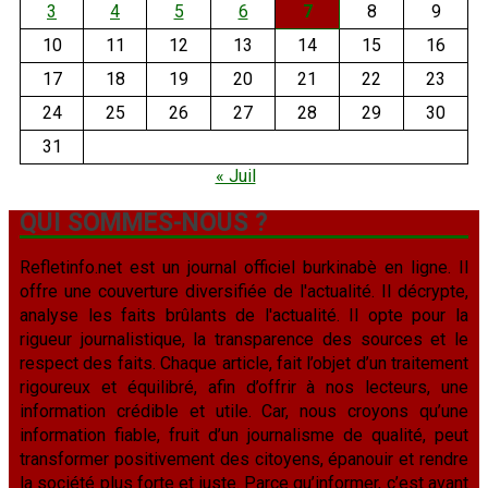
3
4
5
6
7
8
9
10
11
12
13
14
15
16
17
18
19
20
21
22
23
24
25
26
27
28
29
30
31
« Juil
QUI SOMMES-NOUS ?
Refletinfo.net est un journal officiel burkinabè en ligne. Il
offre une couverture diversifiée de l'actualité. Il décrypte,
analyse les faits brûlants de l'actualité. Il opte pour la
rigueur journalistique, la transparence des sources et le
respect des faits. Chaque article, fait l’objet d’un traitement
rigoureux et équilibré, afin d’offrir à nos lecteurs, une
information crédible et utile. Car, nous croyons qu’une
information fiable, fruit d’un journalisme de qualité, peut
transformer positivement des citoyens, épanouir et rendre
la société plus forte et juste. Parce qu’informer, c’est avant