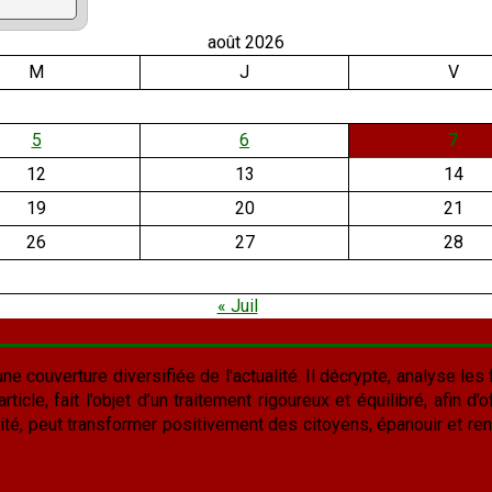
août 2026
M
J
V
5
6
7
12
13
14
19
20
21
26
27
28
« Juil
une couverture diversifiée de l'actualité. Il décrypte, analyse les f
cle, fait l’objet d’un traitement rigoureux et équilibré, afin d’of
lité, peut transformer positivement des citoyens, épanouir et rend