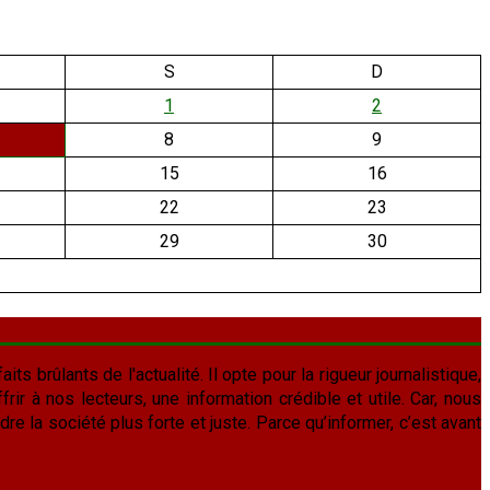
S
D
1
2
8
9
15
16
22
23
29
30
aits brûlants de l'actualité. Il opte pour la rigueur journalistique,
frir à nos lecteurs, une information crédible et utile. Car, nous
re la société plus forte et juste. Parce qu’informer, c’est avant