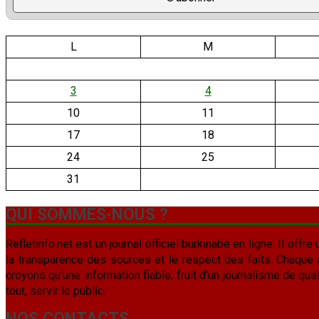
L
M
3
4
10
11
17
18
24
25
31
QUI SOMMES-NOUS ?
Refletinfo.net est un journal officiel burkinabè en ligne. Il offre 
la transparence des sources et le respect des faits. Chaque arti
croyons qu’une information fiable, fruit d’un journalisme de qua
tout, servir le public.
NOS CONTACTS