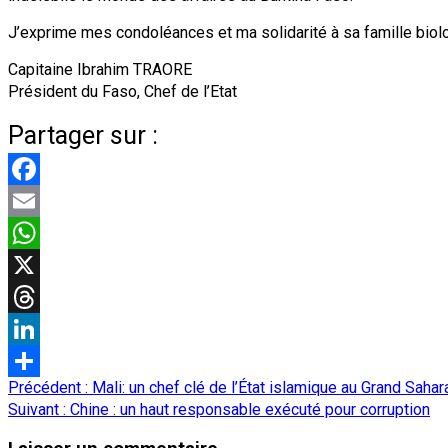
J’exprime mes condoléances et ma solidarité à sa famille biolo
Capitaine Ibrahim TRAORE
Président du Faso, Chef de l’Etat
Partager sur :
Facebook
Email
WhatsApp
X
Threads
LinkedIn
Navigation
Précédent :
Mali: un chef clé de l’État islamique au Grand Sahar
Partager
d’article
Suivant :
Chine : un haut responsable exécuté pour corruption