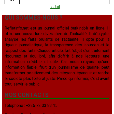
« Juil
QUI SOMMES-NOUS ?
Refletinfo.net est un journal officiel burkinabè en ligne. Il
offre une couverture diversifiée de l'actualité. Il décrypte,
analyse les faits brûlants de l'actualité. Il opte pour la
rigueur journalistique, la transparence des sources et le
respect des faits. Chaque article, fait l’objet d’un traitement
rigoureux et équilibré, afin d’offrir à nos lecteurs, une
information crédible et utile. Car, nous croyons qu’une
information fiable, fruit d’un journalisme de qualité, peut
transformer positivement des citoyens, épanouir et rendre
la société plus forte et juste. Parce qu’informer, c’est avant
tout, servir le public.
NOS CONTACTS
Téléphone : +226 72 03 83 15