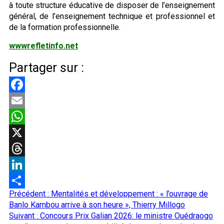
à toute structure éducative de disposer de l’enseignement
général, de l’enseignement technique et professionnel et
de la formation professionnelle.
wwwrefletinfo.net
Partager sur :
Facebook
Email
WhatsApp
X
Threads
LinkedIn
Navigation
Précédent :
Mentalités et développement : « l’ouvrage de
Partager
d’article
Banlo Kambou arrive à son heure », Thierry Millogo
Suivant :
Concours Prix Galian 2026: le ministre Ouédraogo